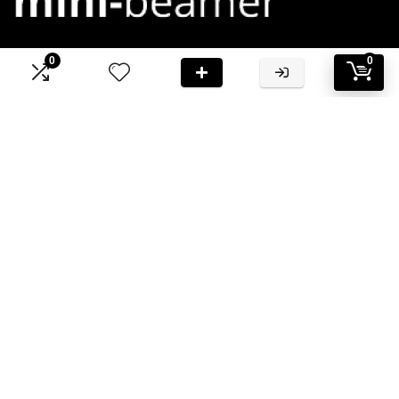
0
0
Bij Mini-Beamer.nl streven we ernaar om jou te voorzien van
hoogwaardige informatie en aanbevelingen
Informatie
Contact
Klantenservice
Over ons
Onze webshops
Vacature
Blogs
Privacybeleid