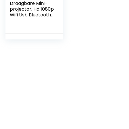
Draagbare Mini-
projector, Hd 1080p
Wifi Usb Bluetooth
Draadloze
Bioscoopprojector,
Ingebouwde
Luidsprekers,
Kinder Cartoon
Home Theater
Beamer, voor
Usb/mobiele Harde
Schijf/telefoon,
voor Outdoor(EU)