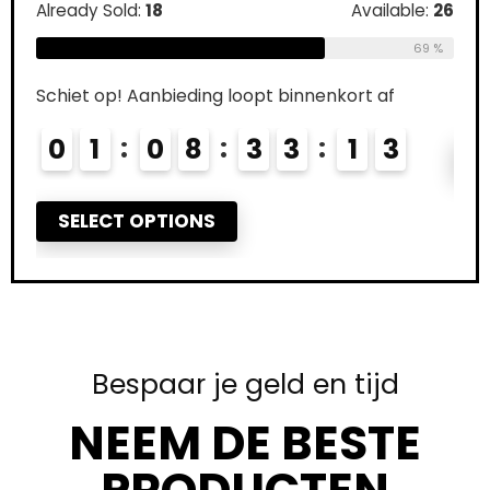
Already Sold:
18
Available:
26
Schi
69 %
0
Schiet op! Aanbieding loopt binnenkort af
0
1
0
8
3
3
1
2
R
3
SELECT OPTIONS
Bespaar je geld en tijd
NEEM DE BESTE