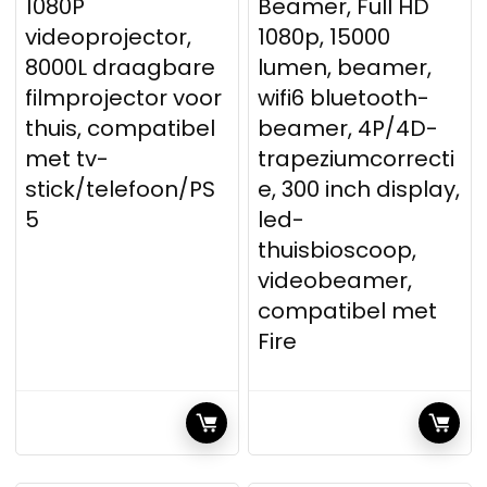
1080P
Beamer, Full HD
videoprojector,
1080p, 15000
8000L draagbare
lumen, beamer,
filmprojector voor
wifi6 bluetooth-
thuis, compatibel
beamer, 4P/4D-
met tv-
trapeziumcorrecti
stick/telefoon/PS
e, 300 inch display,
5
led-
thuisbioscoop,
videobeamer,
compatibel met
Fire