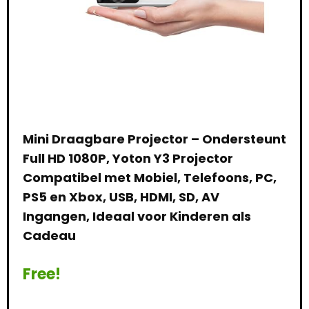
:3
Mini Draagbare Projector – Ondersteunt
Mi
Full HD 1080P, Yoton Y3 Projector
met
voor
Compatibel met Mobiel, Telefoons, PC,
Pro
n
PS5 en Xbox, USB, HDMI, SD, AV
sch
Ingangen, Ideaal voor Kinderen als
geï
Cadeau
bes
le:
16
Free!
Alre
75 %