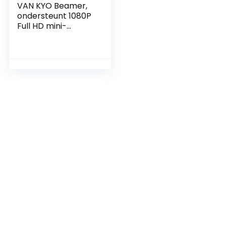
VAN KYO Beamer,
ondersteunt 1080P
Full HD mini-
beamer,
draagbaar,
multimedia,
thuisbioscoop,
compatibel met
VGA HDMI AV SD
USB