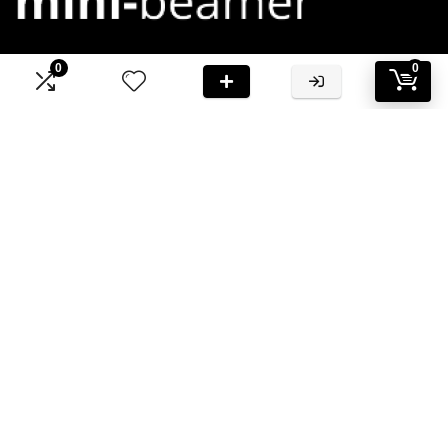
0
0
Bij Mini-Beamer.nl streven we ernaar om jou te voorzien van
hoogwaardige informatie en aanbevelingen
Informatie
Contact
Klantenservice
Over ons
Onze webshops
Vacature
Blogs
Privacybeleid