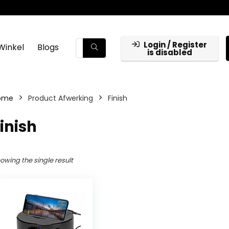
Login / Register
Winkel
Blogs
is disabled
ome
Product Afwerking
‎Finish
Finish
owing the single result