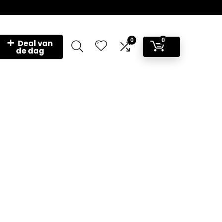
0
0
Deal van
de dag