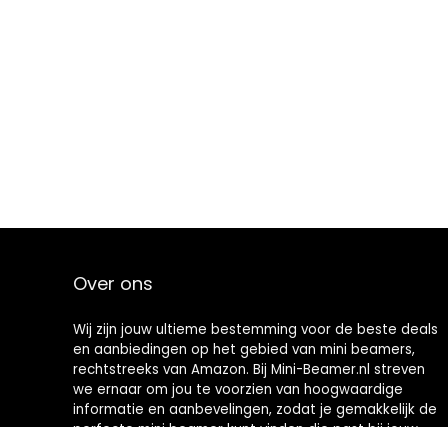
Over ons
Wij zijn jouw ultieme bestemming voor de beste deals
en aanbiedingen op het gebied van mini beamers,
rechtstreeks van Amazon. Bij Mini-Beamer.nl streven
we ernaar om jou te voorzien van hoogwaardige
informatie en aanbevelingen, zodat je gemakkelijk de
perfecte mini beamer kunt vinden die past bij jouw