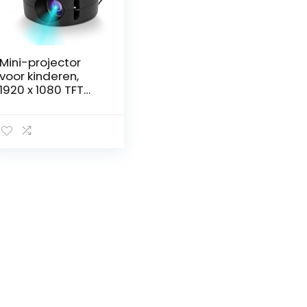
Mini-projector
voor kinderen,
1920 x 1080 TFT
LCD-
pocketbioscoopp
rojector,
thuisminiprojector
voor telefoon,
voor tekenfilm,
kindercadeau