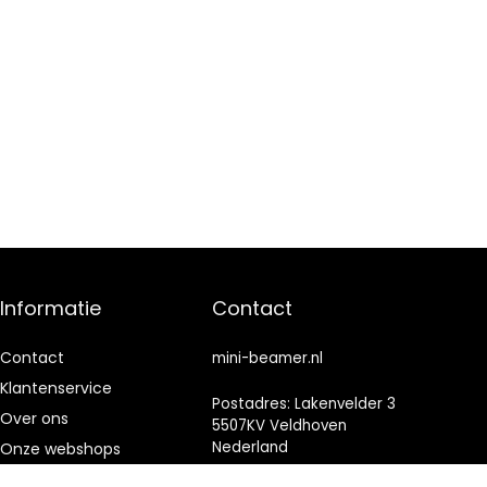
Informatie
Contact
Contact
mini-beamer.nl
Klantenservice
Postadres: Lakenvelder 3
Over ons
5507KV Veldhoven
Nederland
Onze webshops
Vacature