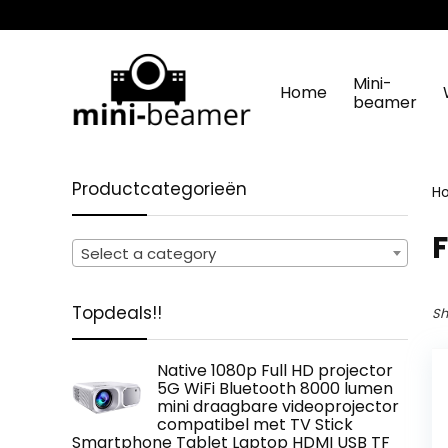
Mini-
Home
beamer
Productcategorieën
H
‎
Select a category
Topdeals!!
Sh
Native 1080p Full HD projector
5G WiFi Bluetooth 8000 lumen
mini draagbare videoprojector
compatibel met TV Stick
Smartphone Tablet Laptop HDMI USB TF