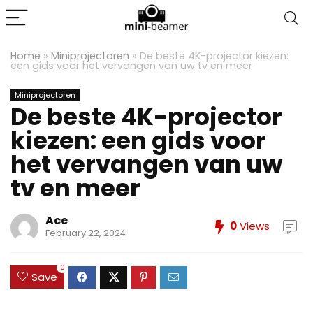
Home
»
Miniprojectoren
»
De beste 4K-projector kiezen:
een gids voor het vervangen van uw tv en meer
Miniprojectoren
De beste 4K-projector
kiezen: een gids voor
het vervangen van uw
tv en meer
Ace
0
Views
February 22, 2024
0
Save