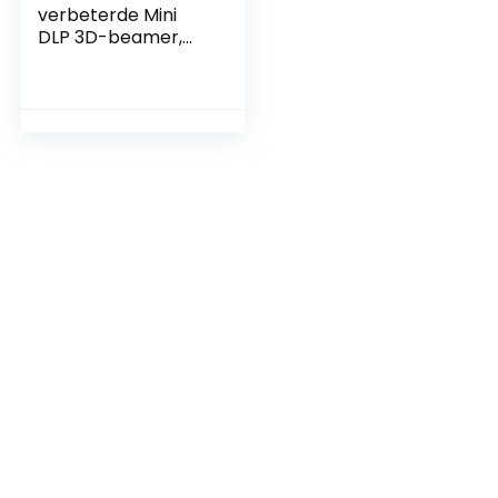
verbeterde Mini
DLP 3D-beamer,
draagbare HD-led-
wifi-projector,
ondersteunt 1080P
4K, Android 9.0 OS,
draadloos display
voor smartphones,
met draagtas en
statief