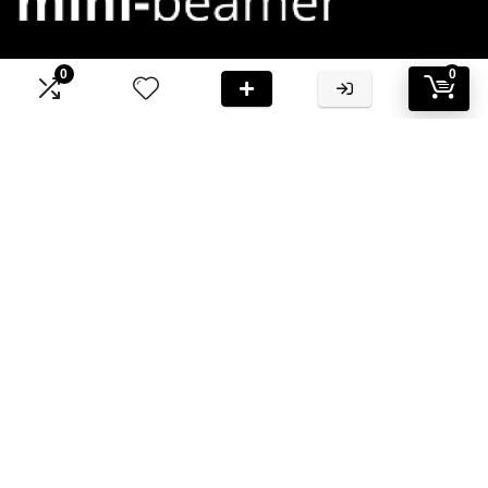
0
0
Bij Mini-Beamer.nl streven we ernaar om jou te voorzien van
hoogwaardige informatie en aanbevelingen
Informatie
Contact
Klantenservice
Over ons
Onze webshops
Vacature
Blogs
Privacybeleid