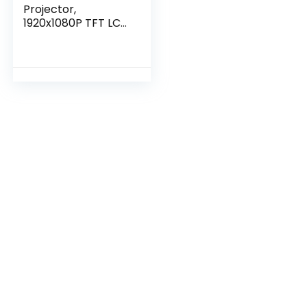
Projector,
1920x1080P TFT LCD
Draagbare
Projector met
Ingebouwde 4Ω 2W
Luidspreker, Diffuse
Imaging Kleine
Projector voor IOS,
Android Telefoons
en Tabletten