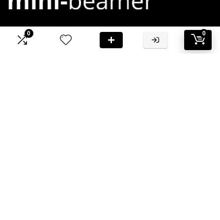
0
0
Bij Mini-Beamer.nl streven we ernaar om jou te voorzien van
hoogwaardige informatie en aanbevelingen
Informatie
Contact
Klantenservice
Over ons
Onze webshops
Vacature
Blogs
Privacybeleid