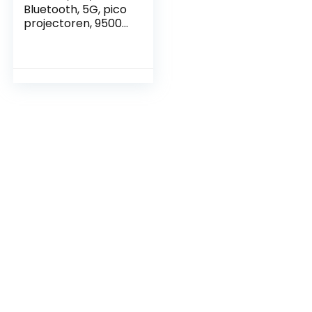
Bluetooth, 5G, pico
projectoren, 9500
lumen, mini-
projector, Full HD,
overheadprojector,
thuisbioscoop