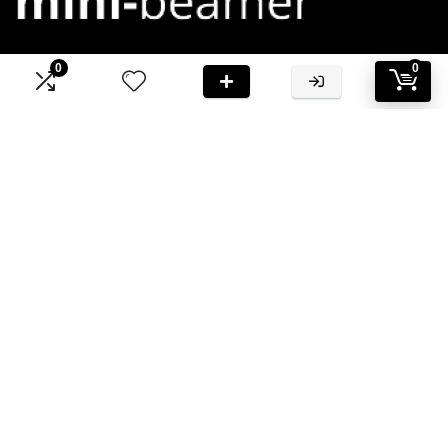
0
0
Bij Mini-Beamer.nl streven we ernaar om jou te voorzien van
hoogwaardige informatie en aanbevelingen
Informatie
Contact
Klantenservice
Over ons
Onze webshops
Vacature
Blogs
Privacybeleid