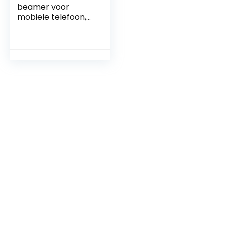
beamer voor
mobiele telefoon,
beamer Full HD
1080P ondersteund,
5G WiFi Bluetooth
mini-projector
voor
iPhone/PC/PS5,
thuisbioscoop,
videobeamer,
compatibel met
iOS/Android/HDMI/
USB/TV