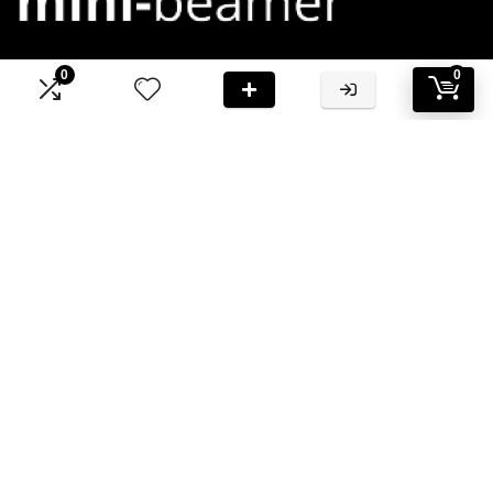
0
0
Bij Mini-Beamer.nl streven we ernaar om jou te voorzien van
hoogwaardige informatie en aanbevelingen
Informatie
Contact
Klantenservice
Over ons
Onze webshops
Vacature
Blogs
Privacybeleid