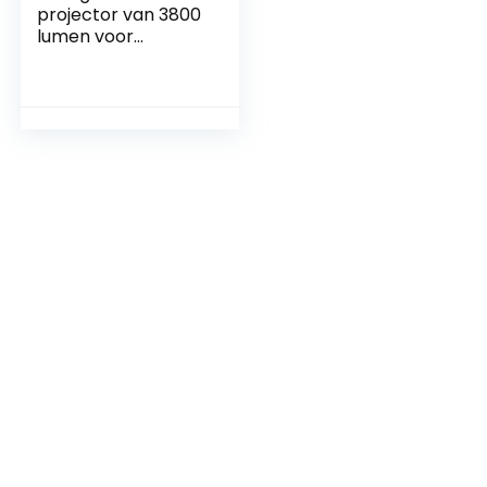
projector van 3800
lumen voor
thuisbioscoop,
entertainment in
full-HD 1080p
ondersteunde
mini-projector
HDMI AV USB-
soundbar
ondersteund