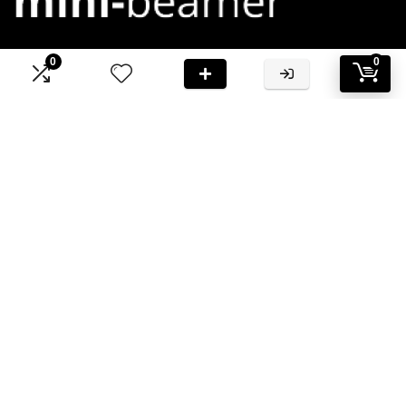
0
0
Bij Mini-Beamer.nl streven we ernaar om jou te voorzien van
hoogwaardige informatie en aanbevelingen
Informatie
Contact
Klantenservice
Over ons
Onze webshops
Vacature
Blogs
Privacybeleid