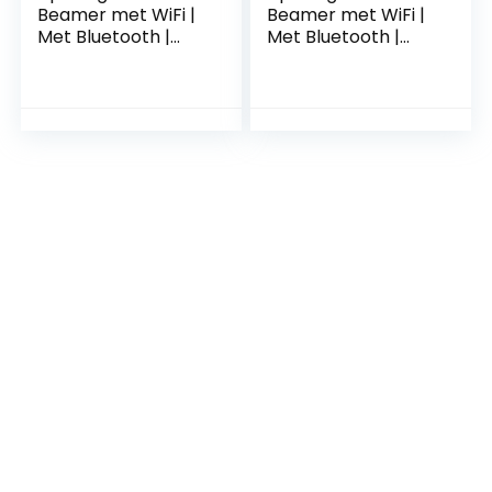
Beamer met WiFi |
Beamer met WiFi |
Met Bluetooth |
Met Bluetooth |
Native Full HD |
1080P Full HD |
10.000:1
7.500 Lumen |
Contrastratio |
Projector – Mini
8.000 Lumen |
Beamer –
Projector – Mini
Draagbare Pocket
Beamer –
Beamer –
Draagbare Pocket
Afstandsbediening
Beamer –
– Draagtas
Afstandsbediening
– Draagtas