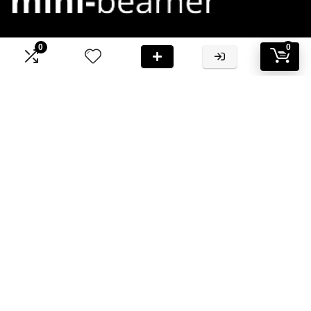
0
0
Bij Mini-Beamer.nl streven we ernaar om jou te voorzien van
hoogwaardige informatie en aanbevelingen
Informatie
Contact
Klantenservice
Over ons
Onze webshops
Vacature
Blogs
Privacybeleid