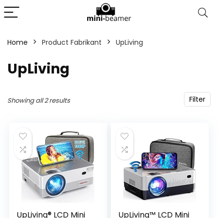
Home
Product Fabrikant
‎UpLiving
‎UpLiving
Filter
Showing all 2 results
UpLiving® LCD Mini
UpLiving™ LCD Mini