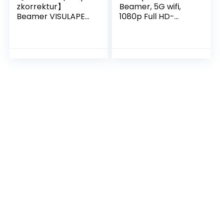
zkorrektur】
Beamer, 5G wifi,
Beamer VISULAPEX
1080p Full HD-
U1 WiFi6 20000
beamer, 15000
Lumens 1080P Full
lumen projector,
HD 4K Unterstützt,
lcd-scherm van
200″ Display, 4D
220 inch,
Trapezkorrektur,
thuisbioscoop,
Heimkino Video
outdoor,
Beamer
compatibel met
kompatibel mit
tv-stick/X-
Smartphone/TV
box/DVD/laptop/s
Stick/PS5
martphone kleine
beamer