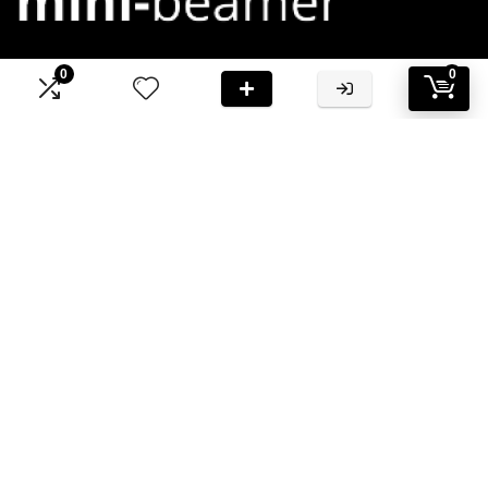
0
0
Bij Mini-Beamer.nl streven we ernaar om jou te voorzien van
hoogwaardige informatie en aanbevelingen
Informatie
Contact
Klantenservice
Over ons
Onze webshops
Vacature
Blogs
Privacybeleid