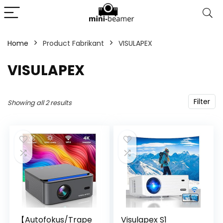
Home
Product Fabrikant
‎VISULAPEX
‎VISULAPEX
Filter
Showing all 2 results
【Autofokus/Trape
Visulapex S1