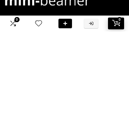
0
0
Bij Mini-Beamer.nl streven we ernaar om jou te voorzien van
hoogwaardige informatie en aanbevelingen
Informatie
Contact
Klantenservice
Over ons
Onze webshops
Vacature
Blogs
Privacybeleid