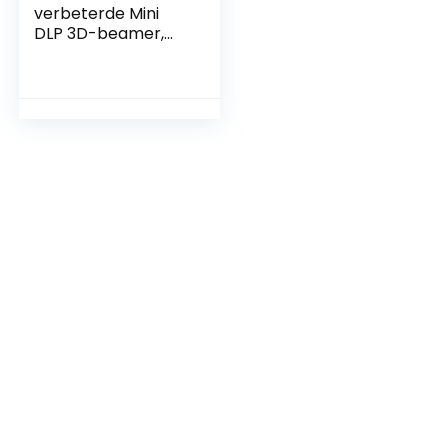
verbeterde Mini
DLP 3D-beamer,
draagbare HD-led-
wifi-projector,
ondersteunt 1080P
4K, Android 9.0 OS,
draadloos display
voor smartphones,
met draagtas en
statief