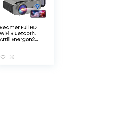
Beamer Full HD
WiFi Bluetooth,
Artlii Energon2
Native 1080P
Projector, 4K
Ondersteund, Max
250″ Scherm,
Home Cinema
Projector
Compatibel met
iOS, Android, TV
Stick, PS4, X-Box,
Laptop,
Smartphone