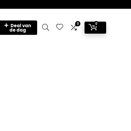
0
0
Deal van
de dag