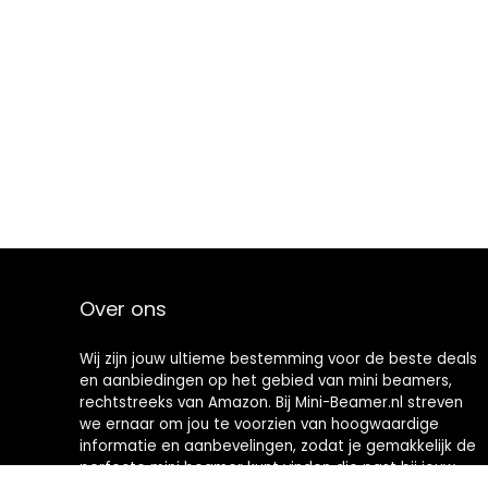
Over ons
Wij zijn jouw ultieme bestemming voor de beste deals
en aanbiedingen op het gebied van mini beamers,
rechtstreeks van Amazon. Bij Mini-Beamer.nl streven
we ernaar om jou te voorzien van hoogwaardige
informatie en aanbevelingen, zodat je gemakkelijk de
perfecte mini beamer kunt vinden die past bij jouw