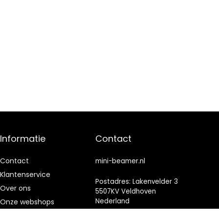
Informatie
Contact
Contact
mini-beamer.nl
Klantenservice
Postadres: Lakenvelder 3
Over ons
5507KV Veldhoven
Nederland
Onze webshops
Vacature