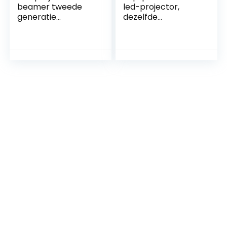
beamer tweede
led-projector,
generatie
dezelfde
draagbare video- /
schermfunctie,
film / game- /
ingebouwde 4 Ω 2
thuisbioscoop
W luidspreker,
videoprojector DIY
helder geluid,
Smart mobiele
ondersteuning voor
telefoon projector
mobiele voeding,
kind
oogbescherming,
draagbare
projector voor
thuisbioscoop