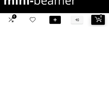
0
0
Bij Mini-Beamer.nl streven we ernaar om jou te voorzien van
hoogwaardige informatie en aanbevelingen
Informatie
Contact
Klantenservice
Over ons
Onze webshops
Vacature
Blogs
Privacybeleid