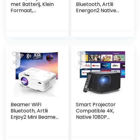
met Batterij, Klein
Bluetooth, Artlii
Formaat,
Energon2 Native
Lichtgewicht,
1080P Projector, 4K
Draagbare
Ondersteund, Max
Projector, Mini
250″ Scherm,
Beamer om te
Home Cinema
Schilderen, Beste
Projector
Cadeau Voor
Compatibel met
Kinderen
iOS, Android, TV
Stick, PS4, X-Box,
Laptop,
Smartphone
Beamer WiFi
Smart Projector
Bluetooth, Artlii
Compatible 4K,
Enjoy2 Mini Beamer,
Native 1080P
Native 1080P Full
Beamer Full HD,
HD Ondersteund,
Netflix/Prime
Home Theater
Video/Youtube