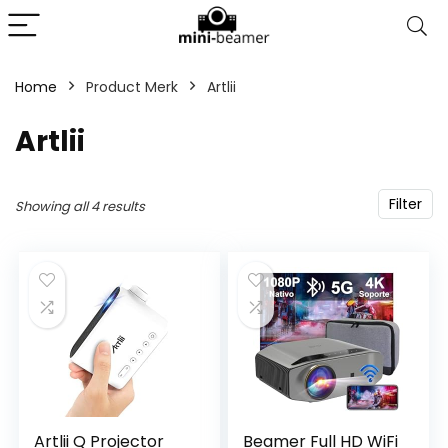
Home
Product Merk
‎Artlii
‎Artlii
Filter
Showing all 4 results
Artlii Q Projector
Beamer Full HD WiFi