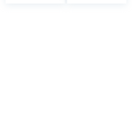
Projector Max 300″
Integrated, Dolby
Scherm, Projector
Sound Projector
Compatibel met
met Autofocus en
iOS, Android, TV
Keystone-
Stick, PS4, Laptop,
correctie, 5G WiFi
Smartphone
en bi-Bluetooth