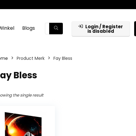
Login / Register
Winkel
Blogs
is disabled
ome
Product Merk
‎Fay Bless
Fay Bless
owing the single result