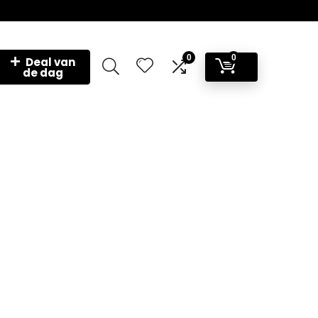
0
0
Deal van
de dag