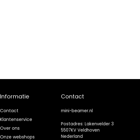
Informatie
Contact
Contact
mini-beamer.nl
Klantenservice
Postadres: Lakenvelder 3
Over ons
5507KV Veldhoven
Nederland
Onze webshops