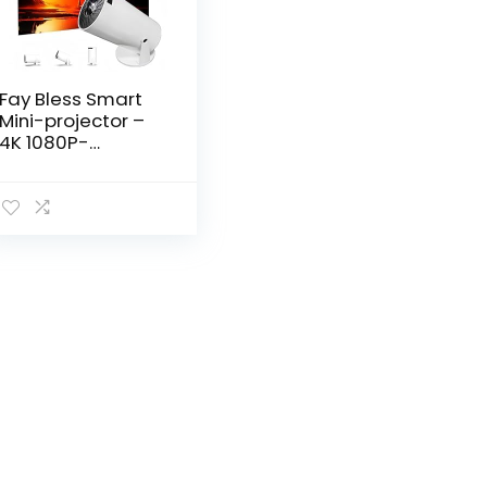
Fay Bless Smart
Mini-projector –
4K 1080P-
ondersteuning,
automatische
horizontale
correctie, 180°
draaibaar
display, perfect
voor filmavonden
buiten,
compatibel met
telefoons (wit)