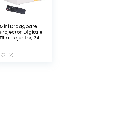
Mini Draagbare
Projector, Digitale
Filmprojector, 24
Tot 60 Inch Groot
Scherm,
1920×1080
Resolutie, Multi-
interface, Slimme
Videoprojector
voor
Thuisbioscoop/Bu
itenfilm/Achtertui
nfeest(#2)