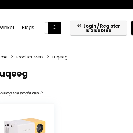
Login / Register
Winkel
Blogs
is disabled
ome
Product Merk
‎Luqeeg
Luqeeg
owing the single result