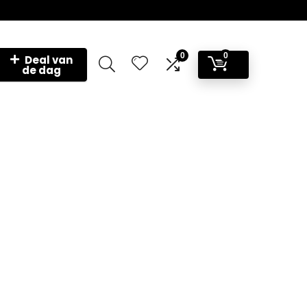
0
0
Deal van
de dag