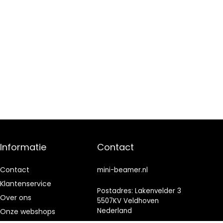
Informatie
Contact
Contact
mini-beamer.nl
Klantenservice
Postadres: Lakenvelder 3
Over ons
5507KV Veldhoven
Nederland
Onze webshops