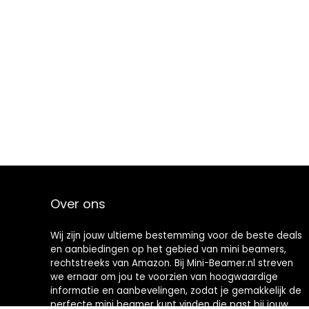
Over ons
Wij zijn jouw ultieme bestemming voor de beste deals
en aanbiedingen op het gebied van mini beamers,
rechtstreeks van Amazon. Bij Mini-Beamer.nl streven
we ernaar om jou te voorzien van hoogwaardige
informatie en aanbevelingen, zodat je gemakkelijk de
perfecte mini beamer kunt vinden die past bij jouw