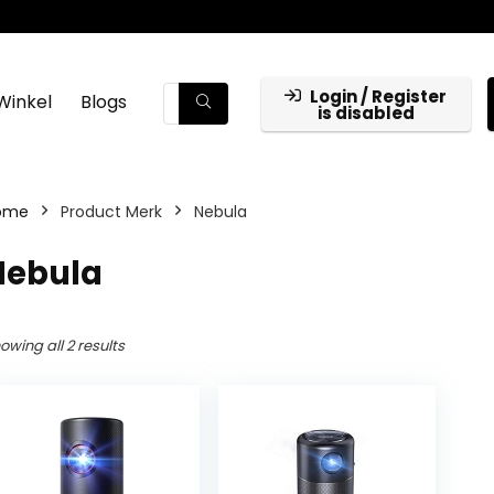
Login / Register
Winkel
Blogs
is disabled
ome
Product Merk
‎Nebula
Nebula
owing all 2 results