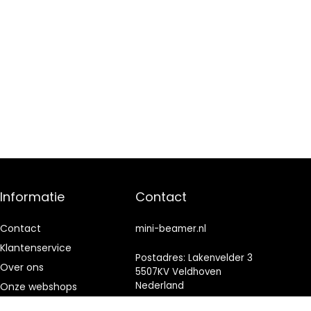
Informatie
Contact
Contact
mini-beamer.nl
Klantenservice
Postadres: Lakenvelder 3
Over ons
5507KV Veldhoven
Nederland
Onze webshops
Vacature