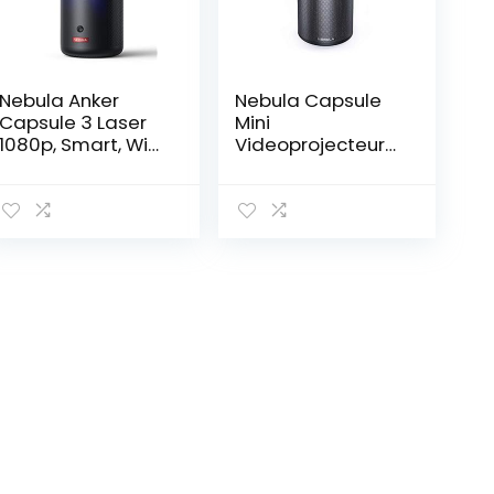
Nebula Anker
Nebula Capsule
Capsule 3 Laser
Mini
1080p, Smart, Wi-
Videoprojecteur
Fi, miniprojector,
Portable par
zwart, draagbare
Anker, Mini
projector, Dolby
Projecteur Video
Digital,
Wi-FI Intelligent,
laserprojector,
100 lumen Ans,
autofocus, 120-
Enceinte 360°,
inch beeld,
Lecture Vidéo de
ingebouwde
4 Heures,
batterij, 2,5 uur
Divertissement à
speeltijd
Domicile