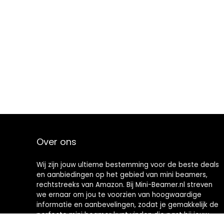
Over ons
Wij zijn jouw ultieme bestemming voor de beste deals
en aanbiedingen op het gebied van mini beamers,
rechtstreeks van Amazon. Bij Mini-Beamer.nl streven
we ernaar om jou te voorzien van hoogwaardige
informatie en aanbevelingen, zodat je gemakkelijk de
perfecte mini beamer kunt vinden die past bij jouw