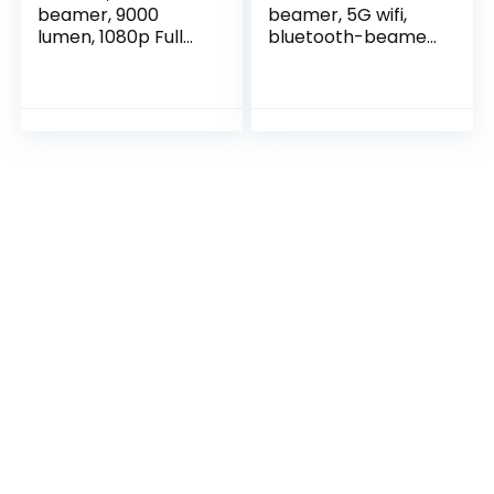
beamer, 9000
beamer, 5G wifi,
lumen, 1080p Full
bluetooth-beamer,
HD ondersteund,
14000 lumen,
led-mini-beamer,
Native 1080p, Full
bluetooth 250 inch
HD beamer, 4K
display, kleine
ondersteund,
draagbare korte
Giaomar mini-
afstand, beamer,
beamer,
thuisbioscoop, voor
thuisbioscoopproje
ctor met tas,
compatibel met