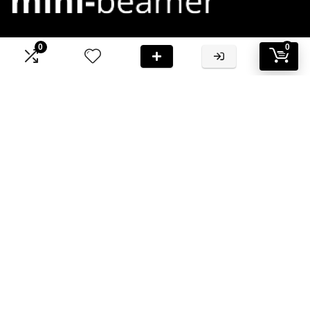
0
0
Bij Mini-Beamer.nl streven we ernaar om jou te voorzien van
hoogwaardige informatie en aanbevelingen
Informatie
Contact
Klantenservice
Over ons
Onze webshops
Vacature
Blogs
Privacybeleid