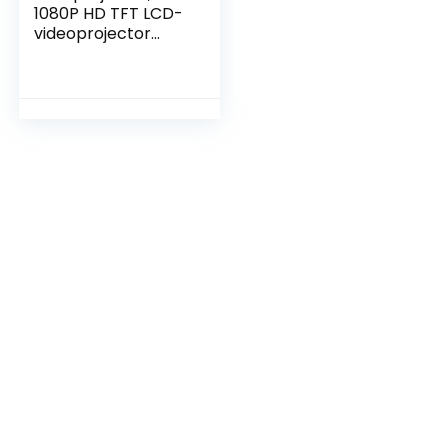
1080P HD TFT LCD-
videoprojector
Slaapkamer, Buiten,
Draagbare
Zakbioscoopprojec
tor Home Theatre-
filmprojector voor
Telefoon, Tablet, 15
ANSI-lumen,
Oogbescherming