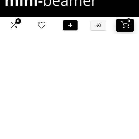
0
0
Bij Mini-Beamer.nl streven we ernaar om jou te voorzien van
hoogwaardige informatie en aanbevelingen
Informatie
Contact
Klantenservice
Over ons
Onze webshops
Vacature
Blogs
Privacybeleid