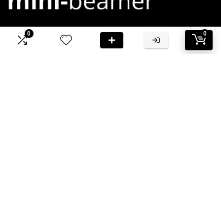
0
0
Bij Mini-Beamer.nl streven we ernaar om jou te voorzien van
hoogwaardige informatie en aanbevelingen
Informatie
Contact
Klantenservice
Over ons
Onze webshops
Vacature
Blogs
Privacybeleid