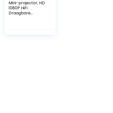
Mini-projector, HD
1080P HiFi
Draagbare
Filmprojector,
Smart Home-
projector met
HDMI, USB,
Opslagkaart, AV,
voor Smartphone,
voor PS4, voor PS5,
Laptop, Tv-stick,
voor XBox ONE