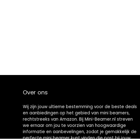
Over ons
Wij zijn jouw ultieme bestemming voor de beste deals
en aanbiedingen op het gebied van mini beamers,
rechtstreeks van Amazon. Bij Mini-Beamer.nl streven
we ernaar om jou te voorzien van hoogwaardige
informatie en aanbevelingen, zodat je gemakkelijk de
perfecte mini beamer kunt vinden die past bij jouw