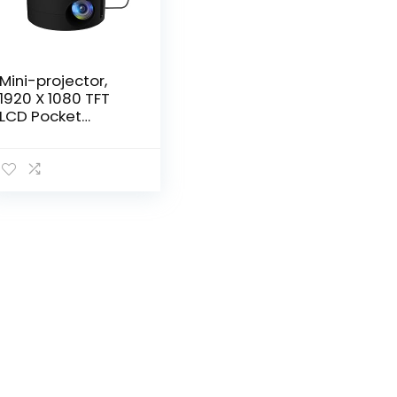
Mini-projector,
1920 X 1080 TFT
LCD Pocket
Cinema-
projector, Home
Movie-projector
met
Geïntegreerde
Luidspreker,
Dezelfde
Schermfunctie,
voor Tekenfilms,
Cadeau voor
Kinderen