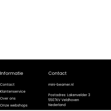
Informatie
Contact
Contact
mini-beamer.nl
Klantenservice
Postadres: Lakenvelder 3
Over ons
5507KV Veldhoven
Nederland
Onze webshops