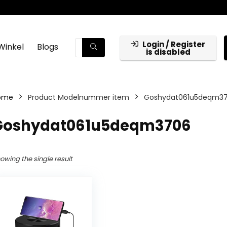
Login / Register
Winkel
Blogs
is disabled
ome
Product Modelnummer item
‎Goshydat061u5deqm3
‎Goshydat061u5deqm3706
owing the single result