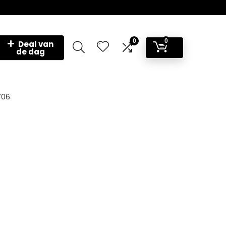
0
0
Deal van
de dag
706