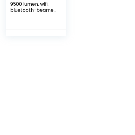
9500 lumen, wifi,
bluetooth-beamer,
1080p Full HD-
beamer, met 4-
punts
trapeziumcorrectie
, 4K 300 inch
display, draagbare
beamer, lcd led,
video,
thuisbioscoop,
beamer voor