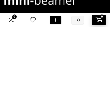
0
0
Bij Mini-Beamer.nl streven we ernaar om jou te voorzien van
hoogwaardige informatie en aanbevelingen
Informatie
Contact
Klantenservice
Over ons
Onze webshops
Vacature
Blogs
Privacybeleid