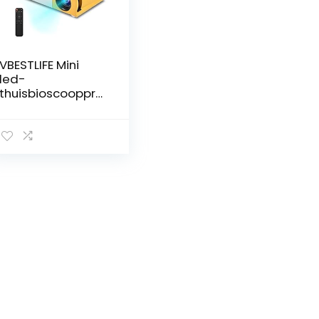
VBESTLIFE Mini
led-
thuisbioscoopproj
ector, HD 1080p
beamer, HDMI, AV
en USB,
compatibel met
tv, laptop, digitale
camera enz. (EU
geel + wit)