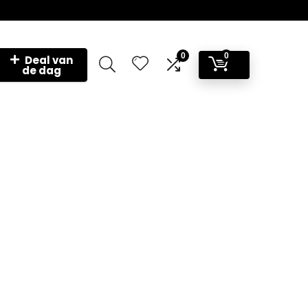
0
0
Deal van
de dag