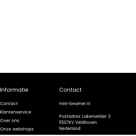
Informatie
Contact
Contact
mini-beamer.nl
Klantenservice
Postadres: Lakenvelder 3
Over ons
5507KV Veldhoven
Nederland
Onze webshops