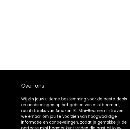
Over ons
Wij zijn jouw ultieme bestemming voor de beste deals
en aanbiedingen op het gebied van mini beamers,
rechtstreeks van Amazon. Bij Mini-Beamer.nl streven
we ernaar om jou te voorzien van hoogwaardige
informatie en aanbevelingen, zodat je gemakkelijk de
perfecte mini beamer kunt vinden die past bij jouw