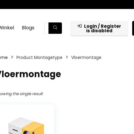
Login / Register
Winkel
Blogs
is disabled
ome
Product Montagetype
‎Vloermontage
‎Vloermontage
owing the single result