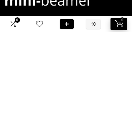
0
0
Bij Mini-Beamer.nl streven we ernaar om jou te voorzien van
hoogwaardige informatie en aanbevelingen
Informatie
Contact
Klantenservice
Over ons
Onze webshops
Vacature
Blogs
Privacybeleid