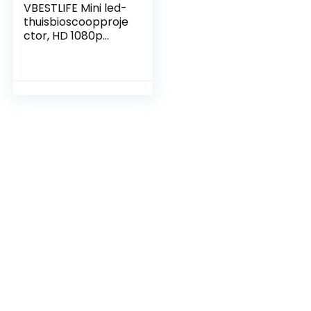
VBESTLIFE Mini led-
thuisbioscoopproje
ctor, HD 1080p
beamer, HDMI, AV
en USB, compatibel
met tv, laptop,
digitale camera
enz. (EU geel + wit)