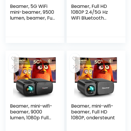
Beamer, 5G WiFi
Beamer, Full HD
mini-beamer, 9500
1080P 2.4/5G Hz
lumen, beamer, Full
WiFi Bluetooth
HD 1080p
Beamer 8500
ondersteund,
Lumen,300” Display
Giaomar led-
75% Zoom LED
videobeamer,
Heimkino Video
thuisbioscoop/outd
Beamer,90000
oor, compatibel
Stunden
met tv-
Lebensdauer
stick/smartphone/
Kompatibel mit Fire
laptop/tv-
Stick,
stick/USB/HDMI-
Smartphone,PS5
beamer, mobiele
(mit Stativ)
Beamer, mini-wifi-
Beamer, mini-wifi-
beamer, 9000
beamer, Full HD
lumen, 1080p Full
1080P, ondersteunt
HD ondersteund,
led-mini-beamer,