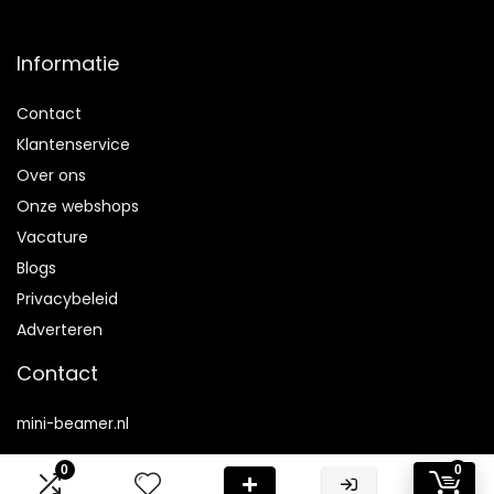
Informatie
Contact
Klantenservice
Over ons
Onze webshops
Vacature
Blogs
Privacybeleid
Adverteren
Contact
mini-beamer.nl
Postadres: Lakenvelder 3 5507KV Veldhoven Nederland
0
0