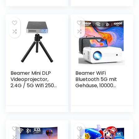
native 1080p Full
native 1080p Full
HD video movie
HD Video Movie
projector,
Projector,
compatibel met
compatibel met
iOS en Android
iOS en Android
Phone HDMI, VGA,
Phone HDMI, VGA,
USB,
USB, AV,
Beamer Mini DLP
Beamer WiFi
Videoprojector,
Bluetooth 5G mit
2.4G / 5G Wifi 2500
Gehäuse, 10000
Lumen Draagbare
Lumen Full HD
Beamer Projector
1080P Native 4K
16G Intelligente
Kompatibel,
Home Theater
iZEEKER Beamer
Video Beamer
Tragbarer
ondersteunt 4K
Heimkino 300”
1080P /
Bildschirm für
HDMI/USB/TF-
iOS/Android/PC/PS