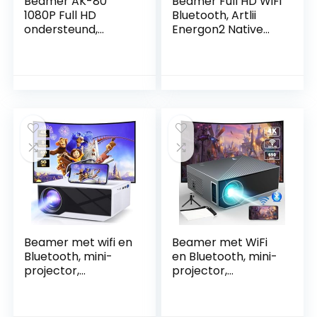
Beamer AK-80
Beamer Full HD WiFi
1080P Full HD
Bluetooth, Artlii
ondersteund,
Energon2 Native
overheaudprojecto
1080P Projector, 4K
r met beamertas,
Ondersteund, Max
mini-projector
250″ Scherm,
6500 L, beamer,
Home Cinema
compatibel met
Projector
tv-stick,
Compatibel met
smartphone, HDMI,
iOS, Android, TV
USB AV, Home
Stick, PS4, X-Box,
Cinema projector,
Laptop,
wit
Smartphone
Beamer met wifi en
Beamer met WiFi
Bluetooth, mini-
en Bluetooth, mini-
projector,
projector,
draagbaar, outdoor
draagbaar, outdoor
projector,
projector,
ondersteuning 4K
ondersteuning 4K