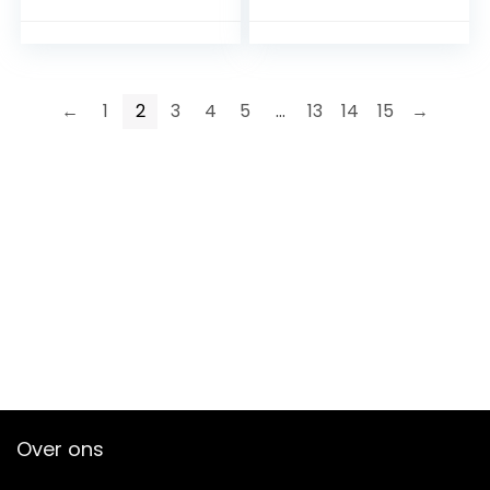
bluetooth 250 inch
display, kleine
draagbare korte
afstand, beamer,
thuisbioscoop, voor
←
1
2
3
4
5
…
13
14
15
→
Over ons