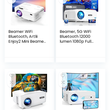
kaart/Bluetooth 4.1
5/TV Stick/Xbox
(EU 110-240V)
Beamer WiFi
Beamer, 5G WiFi
Bluetooth, Artlii
Bluetooth 12000
Enjoy2 Mini Beamer,
lumen 1080p Full
Native 1080P Full
HD 4K video
HD Ondersteund,
ondersteund,
Home Theater
Giaomar Mini LED
Projector Max 300″
thuisbioscoop 300″
Scherm, Projector
display, compatibel
Compatibel met
met
iOS, Android, TV
smartphone/lapto
Stick, PS4, Laptop,
p/tv-
Smartphone
stick/Xbox/PS5-
projector