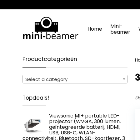
Mini-
Home
beamer
Productcategorieën
H
‎
Select a category
Topdeals!!
Sh
Viewsonic M1+ portable LED-
projector (WVGA, 300 lumen,
geïntegreerde batterij, HDMI,
USB, USB-C, WLAN-
connectiviteit, Bluetooth, SD-kaartlezer, 3