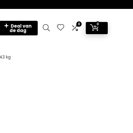
0
0
Deal van
de dag
,43 kg