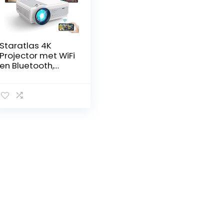
Staratlas 4K
Projector met WiFi
en Bluetooth,
12000 lumen
Draagbare Native
1080P Mini
Projector voor
iPhone, 5G
Outdoor Movie
Projectors voor
Home Cinema,
HDMI, USB, VGA
Ondersteund