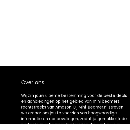
Over ons
Wij zijn jouw ultieme bestemming voor de beste deals
en aanbiedingen op het gebied van mini beamers,
rechtstreeks van Amazon. Bij Mini-Beamer.nl streven
we ernaar om jou te voorzien van hoogwaardige
informatie en aanbevelingen, zodat je gemakkelijk de
perfecte mini beamer kunt vinden die past bij jouw