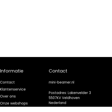
Informatie
Contact
Contact
mini-beamer.nl
Klantenservice
Postadres: Lakenvelder 3
Over ons
5507KV Veldhoven
Nederland
Onze webshops
Vacature