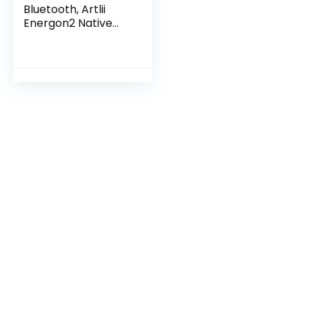
Bluetooth, Artlii
Energon2 Native
1080P Projector, 4K
Ondersteund, Max
250″ Scherm,
Home Cinema
Projector
Compatibel met
iOS, Android, TV
Stick, PS4, X-Box,
Laptop,
Smartphone