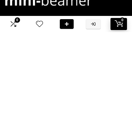
0
0
Bij Mini-Beamer.nl streven we ernaar om jou te voorzien van
hoogwaardige informatie en aanbevelingen
Informatie
Contact
Klantenservice
Over ons
Onze webshops
Vacature
Blogs
Privacybeleid