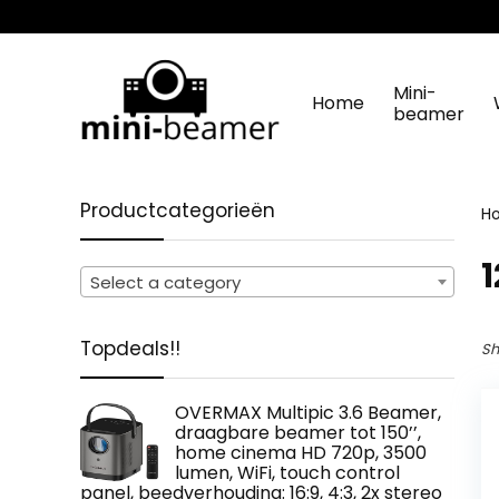
Mini-
Home
beamer
Productcategorieën
H
‎
Select a category
Topdeals!!
Sh
OVERMAX Multipic 3.6 Beamer,
draagbare beamer tot 150’’,
home cinema HD 720p, 3500
lumen, WiFi, touch control
panel, beedverhouding: 16:9, 4:3, 2x stereo