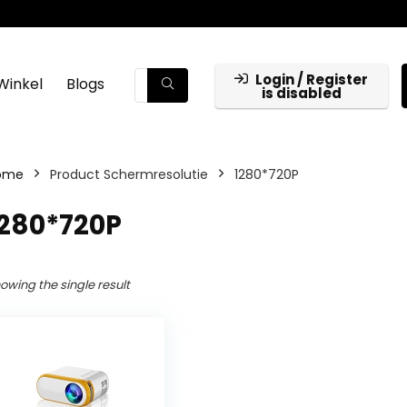
Login / Register
Winkel
Blogs
is disabled
ome
Product Schermresolutie
‎1280*720P
1280*720P
owing the single result