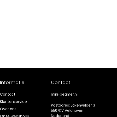
Informatie
Contact
Contact
mini-beamer.nl
Klantenservice
Postadres: Lakenvelder 3
Over ons
5507KV Veldhoven
Nederland
Onze webshops