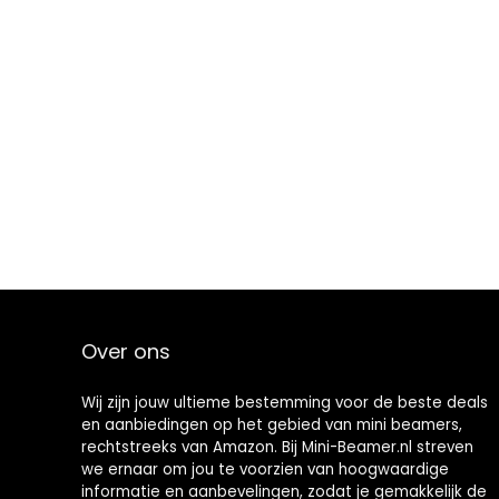
Over ons
Wij zijn jouw ultieme bestemming voor de beste deals
en aanbiedingen op het gebied van mini beamers,
rechtstreeks van Amazon. Bij Mini-Beamer.nl streven
we ernaar om jou te voorzien van hoogwaardige
informatie en aanbevelingen, zodat je gemakkelijk de