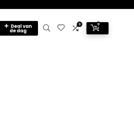
0
0
Deal van
de dag