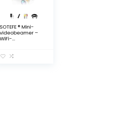
SOTEFE ® Mini-
videobeamer –
WiFi-
videobeamer
1080P Full HD-
videoprojector
voor smartphone,
iPhone/Samsung/
Huawei, enz. –
Projector
compatibel met
tv-stick, tv-box,
HDMI, USB, TF/SD-
kaart, VGA, AV-
audio