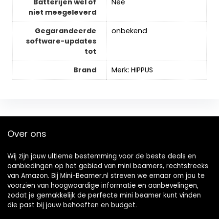
Batterijen wel of
‎Nee
niet meegeleverd
Gegarandeerde
‎onbekend
software-updates
tot
Brand
Merk: HIPPUS
Over ons
Wij zijn jouw ultieme bestemming voor de beste deals en
aanbiedingen op het gebied van mini beamers, rechtstreeks
van Amazon. Bij Mini-Beamer.nl streven we ernaar om jou te
voorzien van hoogwaardige informatie en aanbevelingen,
zodat je gemakkelijk de perfecte mini beamer kunt vinden
die past bij jouw behoeften en budget.