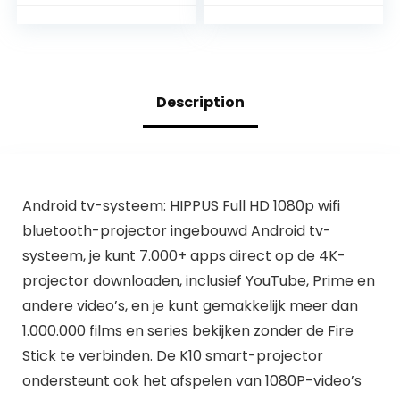
Projector 4K
horizontale
Ondersteuning,
correctie, 180°
Draagbare Beamer
draaibaar display,
WiFi Bluetooth,
perfect voor
Home Cinema
filmavonden buiten,
Compatibel met
compatibel met
Description
PS5/TV
telefoons (wit)
Stick/Laptop/Table
t/PC/
Android tv-systeem: HIPPUS Full HD 1080p wifi
bluetooth-projector ingebouwd Android tv-
systeem, je kunt 7.000+ apps direct op de 4K-
projector downloaden, inclusief YouTube, Prime en
andere video’s, en je kunt gemakkelijk meer dan
1.000.000 films en series bekijken zonder de Fire
Stick te verbinden. De K10 smart-projector
ondersteunt ook het afspelen van 1080P-video’s