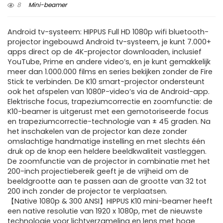
8
Mini-beamer
Android tv-systeem: HIPPUS Full HD 1080p wifi bluetooth-
projector ingebouwd Android tv-systeem, je kunt 7.000+
apps direct op de 4K-projector downloaden, inclusief
YouTube, Prime en andere video’s, en je kunt gemakkelijk
meer dan 1.000.000 films en series bekijken zonder de Fire
Stick te verbinden. De K10 smart-projector ondersteunt
ook het afspelen van 1080P-video’s via de Android-app.
Elektrische focus, trapeziumcorrectie en zoomfunctie: de
K10-beamer is uitgerust met een gemotoriseerde focus
en trapeziumcorrectie-technologie van ± 45 graden. Na
het inschakelen van de projector kan deze zonder
omslachtige handmatige instelling en met slechts één
druk op de knop een heldere beeldkwaliteit vastleggen.
De zoomfunctie van de projector in combinatie met het
200-inch projectiebereik geeft je de vrijheid om de
beeldgrootte aan te passen aan de grootte van 32 tot
200 inch zonder de projector te verplaatsen.
【Native 1080p & 300 ANSI】HIPPUS K10 mini-beamer heeft
een native resolutie van 1920 x 1080p, met de nieuwste
technologie voor lichtverzameling en lens met hoge