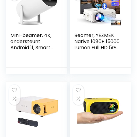
Mini-beamer, 4K,
Beamer, YEZMEK
ondersteunt
Native 1080P 15000
Android 11, Smart
Lumen Full HD 5G
Projector 5G WiFi 6
WiFi Bluetooth
Bluetooth 5.0, mini-
Beamer, Mini Led
projector Full HD
Projektor 4K
1080P, ondersteunt
Ondersteuning,
200ANSI 8000L auto
Home Cinema
horizontale
Projector
trapezoïde
compatibel met
correctie, led-
tv-stick,
beamer 180°
smartphone en
tablet laptop HDMI
USB TF