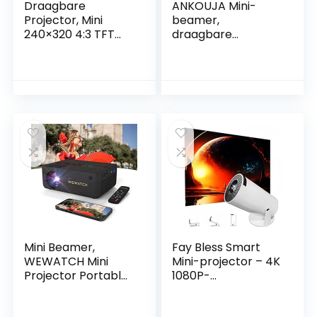
Draagbare
ANKOUJA Mini-
Projector, Mini
beamer,
240×320 4:3 TFT
draagbare
LCD-projector, 24-
thuisbioscoopproje
60 Inch Grootbeeld
ctor voor mobiele
Bioscoopfilmprojec
telefoon, HDMI AV,
tor, voor Thuis
compatibel met
Buitenshuis,
DVD, Firestick,
Ondersteuning van
laptop, pc, PS4,
30000 Uur LED-
Xbox
levensduur(EU)
Mini Beamer,
Fay Bless Smart
WEWATCH Mini
Mini-projector – 4K
Projector Portable,
1080P-
Native 1080P Full
ondersteuning,
HD, 13500 Lumen
automatische