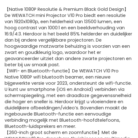
​【Native 1080P Resolutie & Premium Black Gold Design】
De WEWATCH mini Projector V10 Pro biedt een resolutie
van 1920x1080p, een helderheid van 13500 lumen, een
hoog contrast van 1000:1 en een beeldverhouding van
16:9/4:3. Hierdoor is het beeld 85% helderder en duidelijker
dan bij andere vergelijkbare projectoren. De
hoogwaardige matzwarte behuizing is voorzien van een
zwart en goudkleurig logo, waardoor het er
geavanceerder uitziet dan andere zwarte projectoren en
beter bij uw smaak past.
​​【WiFi- en Bluetooth-functie】De WEWATCH V10 Pro
Native 1080P wifi bluetooth beamer, een nieuwe
bijgewerkte versie voor 2023, ondersteunt de wifi-functie.
U kunt uw smartphone (iOS en Android) verbinden via
schermspiegeling, met een draadloze gegevenssnelheid
die hoger en sneller is. Hierdoor krijgt u vloeiendere en
duidelijkere afbeeldingen/video’s. Bovendien maakt de
ingebouwde Bluetooth-functie een eenvoudige
verbinding mogelijk met Bluetooth-hoofdtelefoons,
Bluetooth-luidsprekers en meer.
​​【260-inch groot scherm en zoomfunctie】Met de