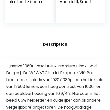
bluetooth-beamer,
Android 11, Smart
14000 lumen,
Projector 5G WiFi 6
Native 1080p, Full
Bluetooth 5.0, mini-
HD beamer, 4K
projector Full HD
ondersteund,
1080P, ondersteunt
Giaomar mini-
200ANSI 8000L auto
beamer,
horizontale
thuisbioscoopproje
trapezoïde
ctor met tas,
correctie, led-
Description
compatibel met
beamer 180°
​【Native 1080P Resolutie & Premium Black Gold
Design】De WEWATCH mini Projector V10 Pro
biedt een resolutie van 1920x1080p, een helderheid
van 13500 lumen, een hoog contrast van 1000:1 en
een beeldverhouding van 16:9/4:3. Hierdoor is het
beeld 85% helderder en duidelijker dan bij andere
vergelijkbare projectoren. De hoogwaardige