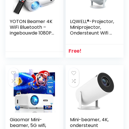
YOTON Beamer 4K
LQWELL®-Projector,
WiFi Bluetooth –
Miniprojector,
ingebouwde 1080P
Ondersteunt Wifi 6,
Full HD-
BT5.0 Met Android
compatibele 4K-
11.0 OS,
projector, 450
Automatische
Free!
ANSI-lumen,
Keystone, 180
geïntegreerd met
Graden Hoek Voor
Netflix/Prime
Telefoon/Pc/Comp
Video/YouTube, Y9-
uter/PS5, HD, Blauw
thuisbioscoopproje
ctor compatibel
met Fire Stick,
smartphone, PS5
Giaomar Mini-
Mini-beamer, 4K,
beamer, 5G wifi,
ondersteunt