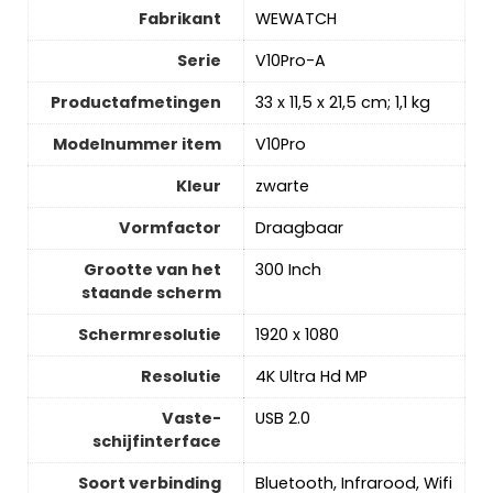
Fabrikant
‎WEWATCH
Serie
‎V10Pro-A
Productafmetingen
‎33 x 11,5 x 21,5 cm; 1,1 kg
Modelnummer item
‎V10Pro
Kleur
‎zwarte
Vormfactor
‎Draagbaar
Grootte van het
‎300 Inch
staande scherm
Schermresolutie
‎1920 x 1080
Resolutie
‎4K Ultra Hd MP
Vaste-
‎USB 2.0
schijfinterface
Soort verbinding
‎Bluetooth, Infrarood, Wifi