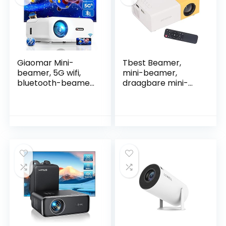
tv-box, laptop
Giaomar Mini-
Tbest Beamer,
beamer, 5G wifi,
mini-beamer,
bluetooth-beamer,
draagbare mini-
14000 lumen,
projector, 24 tot 60
Native 1080p, Full
inch, 1920 x 1080
HD beamer, 4K
resolutie,
ondersteund,
grootbeeldproject
Giaomar mini-
or voor
beamer,
thuisbioscoop,
thuisbioscoopproje
bioscoop, 110-240
ctor met tas,
V, EU-stekker
compatibel met