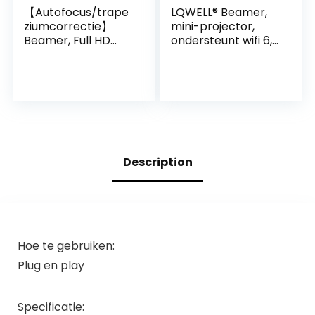
【Autofocus/trape
LQWELL® Beamer,
ziumcorrectie】
mini-projector,
Beamer, Full HD
ondersteunt wifi 6,
1080p, 15000 lumen,
BT5.0 met 11.0
beamer, wifi6
Android OS,
bluetooth-beamer,
automatische
4P/4D-
trapeziumcorrectie
trapeziumcorrectie
, 180 graden hoek,
, 300 inch display,
130 inch display
led-thuisbioscoop,
voor
videobeamer,
telefoon/pc/lap/P
Description
compatibel met
S5/stick, 4K
Fire
Thuisprojector
HDMI
Hoe te gebruiken:
Plug en play
Specificatie: