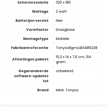
Schermresolutie
‎320 x 180
Wattage
‎2 watt
Batterijen vereist
‎Nee
Vormfactor
‎Draagbaar
Montagetype
‎Mobiele
Fabrikantreferentie
‎Tonysa9gmo2k14i85228
‎15,3 x 14 x 7,6 cm; 314
Afmetingen pakket
gram
Gegarandeerde
‎onbekend
software-updates
tot
Brand
Merk: Tonysa