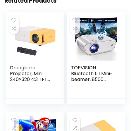
Related Products
Draagbare
TOPVISION
Projector, Mini
Bluetooth 5.1 Mini-
240×320 4:3 TFT
beamer, 8500
LCD-projector, 24-
lumen, multimedia
60 Inch Grootbeeld
thuisbioscoopbea
Bioscoopfilmprojec
mer, 250 inch
tor, voor Thuis
display,
Buitenshuis,
ondersteuning
Ondersteuning van
compatibel met
30000 Uur LED-
HDMI, USB, VGA, AV,
levensduur(EU)
smartphone, pad,