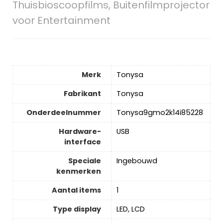
Thuisbioscoopfilms, Buitenfilmprojector
voor Entertainment
Merk
‎Tonysa
Fabrikant
‎Tonysa
Onderdeelnummer
‎Tonysa9gmo2k14i85228
Hardware-
‎USB
interface
Speciale
‎Ingebouwd
kenmerken
Aantal items
‎1
Type display
‎LED, LCD