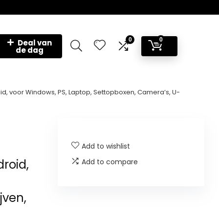
0
0
Deal van
de dag
id, voor Windows, PS, Laptop, Settopboxen, Camera’s, U-
Add to wishlist
droid,
Add to compare
jven,