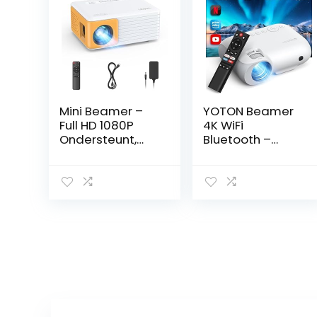
Mini Beamer –
YOTON Beamer
Full HD 1080P
4K WiFi
Ondersteunt,
Bluetooth –
Yoton Y3 Mini
ingebouwde
Projector voor
1080P Full HD-
mobiele
compatibele
telefoon/PC/PS
4K-projector,
4/PS5/Xbox/Fire
450 ANSI-lumen,
stick, Projector
geïntegreerd
compatibel met
met
USB/HDMI/AV,
Netflix/Prime
Een cadeau voor
Video/YouTube,
kinderen
Y9-
thuisbioscooppr
ojector