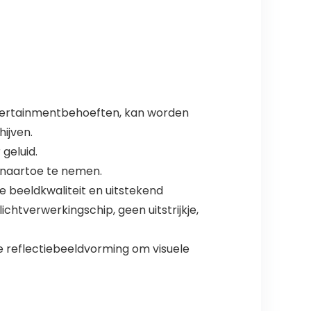
ntertainmentbehoeften, kan worden
ijven.
geluid.
e naartoe te nemen.
e beeldkwaliteit en uitstekend
chtverwerkingschip, geen uitstrijkje,
use reflectiebeeldvorming om visuele