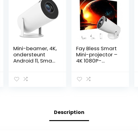
Mini-beamer, 4K,
Fay Bless Smart
ondersteunt
Mini-projector –
Android 11, Smart
4K 1080P-
Projector 5G WiFi
ondersteuning,
6 Bluetooth 5.0,
automatische
mini-projector
horizontale
Full HD 1080P,
correctie, 180°
ondersteunt
draaibaar
200ANSI 8000L
display, perfect
auto horizontale
voor
trapezoïde
filmavonden
Description
correctie, led-
buiten,
beamer 180°
compatibel met
telefoons (wit)