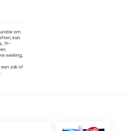
guratie om
ften, kan
, TF-
en.
re werking,
 een zak of
.