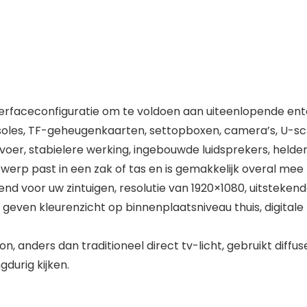
terfaceconfiguratie om te voldoen aan uiteenlopende e
les, TF-geheugenkaarten, settopboxen, camera’s, U-sch
er, stabielere werking, ingebouwde luidsprekers, helder 
erp past in een zak of tas en is gemakkelijk overal me
d voor uw zintuigen, resolutie van 1920×1080, uitstekend
even kleurenzicht op binnenplaatsniveau thuis, digitale li
on, anders dan traditioneel direct tv-licht, gebruikt diff
durig kijken.