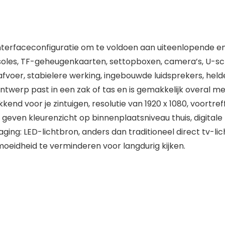
 interfaceconfiguratie om te voldoen aan uiteenlopende
les, TF-geheugenkaarten, settopboxen, camera’s, U-sch
voer, stabielere werking, ingebouwde luidsprekers, helde
ntwerp past in een zak of tas en is gemakkelijk overal 
nd voor je zintuigen, resolutie van 1920 x 1080, voortreff
even kleurenzicht op binnenplaatsniveau thuis, digitale li
aging: LED-lichtbron, anders dan traditioneel direct tv-lich
oeidheid te verminderen voor langdurig kijken.