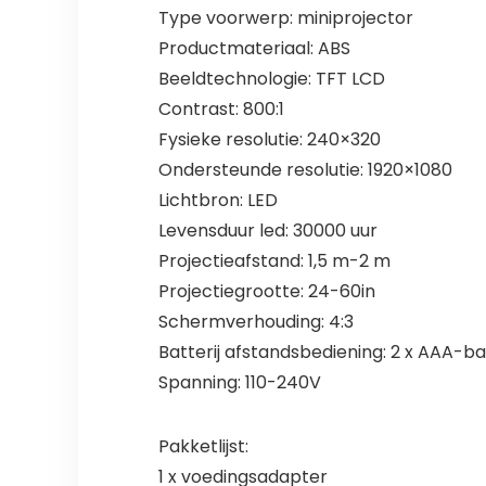
Type voorwerp: miniprojector
Productmateriaal: ABS
Beeldtechnologie: TFT LCD
Contrast: 800:1
Fysieke resolutie: 240×320
Ondersteunde resolutie: 1920×1080
Lichtbron: LED
Levensduur led: 30000 uur
Projectieafstand: 1,5 m-2 m
Projectiegrootte: 24-60in
Schermverhouding: 4:3
Batterij afstandsbediening: 2 x AAA-ba
Spanning: 110-240V
Pakketlijst:
1 x voedingsadapter