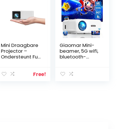
Mini Draagbare
Giaomar Mini-
Projector –
beamer, 5G wifi,
Ondersteunt Full
bluetooth-
HD 1080P, Yoton
beamer, 14000
Y3 Projector
lumen, Native
Compatibel met
1080p, Full HD
Free!
Mobiel,
beamer, 4K
Telefoons, PC,
ondersteund,
PS5 en Xbox, USB,
Giaomar mini-
HDMI, SD, AV
beamer,
Ingangen,
thuisbioscooppr
Ideaal voor
ojector met tas,
Kinderen als
compatibel met
Cadeau