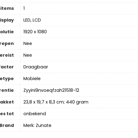
 items
‎1
isplay
‎LED, LCD
olutie
‎1920 x 1080
grepen
‎Nee
ereist
‎Nee
actor
‎Draagbaar
etype
‎Mobiele
rentie
‎Zyyini9nvoeqfzah21518-12
pakket
‎23,8 x 19,7 x 8,3 cm; 440 gram
es tot
‎onbekend
Brand
Merk: Zunate