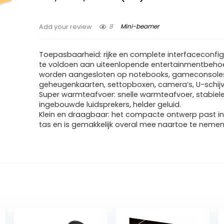
8
Mini-beamer
Add your review
Toepasbaarheid: rijke en complete interfaceconfi
te voldoen aan uiteenlopende entertainmentbehoe
worden aangesloten op notebooks, gameconsoles
geheugenkaarten, settopboxen, camera’s, U-schijv
Super warmteafvoer: snelle warmteafvoer, stabiele
ingebouwde luidsprekers, helder geluid.
Klein en draagbaar: het compacte ontwerp past in
tas en is gemakkelijk overal mee naartoe te nemen