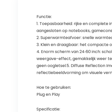
compatibel met
Fire Stick,
smartphone, PS5
Functie:
1. Toepasbaarheid: rijke en complete
aangesloten op notebooks, gameconso
2. Superwarmteafvoer: snelle warmteaf
3. Klein en draagbaar: het compacte o
4. Enorm scherm van 24‑60 inch: schokke
weergave-effect, gemakkelijk weer te g
geen oogletsel.5. Diffuse Reflection Im
reflectiebeeldvorming om visuele verm
Hoe te gebruiken:
Plug en Play
Specificatie: