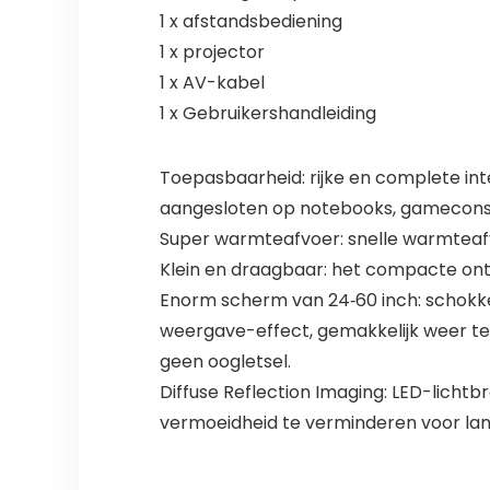
1 x afstandsbediening
1 x projector
1 x AV-kabel
1 x Gebruikershandleiding
Toepasbaarheid: rijke en complete in
aangesloten op notebooks, gameconso
Super warmteafvoer: snelle warmteafvo
Klein en draagbaar: het compacte ontw
Enorm scherm van 24‑60 inch: schokken
weergave-effect, gemakkelijk weer te g
geen oogletsel.
Diffuse Reflection Imaging: LED-lichtbr
vermoeidheid te verminderen voor lang