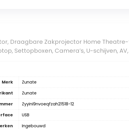
tor, Draagbare Zakprojector Home Theatre-fi
ptop, Settopboxen, Camera’s, U-schijven, AV
Merk
‎Zunate
rikant
‎Zunate
ummer
‎Zyyini9nvoeqfzah21518-12
erface
‎USB
merken
‎Ingebouwd