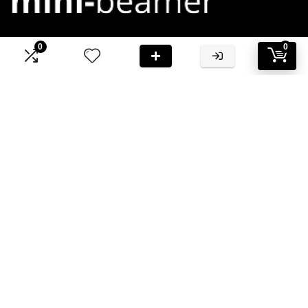
0
0
Bij Mini-Beamer.nl streven we ernaar om jou te voorzien van
hoogwaardige informatie en aanbevelingen
Informatie
Contact
Klantenservice
Over ons
Onze webshops
Vacature
Blogs
Privacybeleid