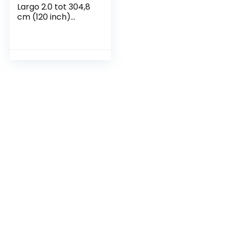
Largo 2.0 tot 304,8
cm (120 inch)
CineBeam LED Full
HD projector (1400
lumen, draadloze
scherm-share-
functie, webOS) wit