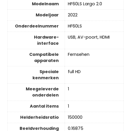
Modelnaam
‎HF60LS Largo 2.0
Modeljaar
‎2022
Onderdeelnummer
‎HF60LS
Hardware-
‎USB, AV-poort, HDMI
interface
Compatibele
‎Fernsehen
apparaten
Speciale
‎full HD
kenmerken
Meegeleverde
‎1
onderdelen
Aantal items
‎1
Helderheidsratio
‎150000
Beeldverhouding
‎0.16875