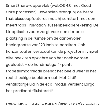
SmartShare-oppervlak (webOS 4.0 met Quad
Core processor). Bovendien brengt hij de beste
thuisbioscoopfeatures met: hij schittert met een
meertraps TruMotion-tussenbeeldberekening. De
1.1x optische zoom zorgt voor een flexibele
plaatsing in de ruimte om de aanbevolen
beeldgrootte van 120 inch te bereiken. Ook
horizontaal en verticaal kan de projector in vrijwel
elke hoek ten opzichte van het doek worden
geplaatst – de handmatige 4-punts
trapeziumcorrectie brengt het beeld weer in het
rechthoekige beeldformaat. Met 21 dB
ventilatorgeluid in de eco-modus verdient Largo
het predicaat “fluisterstil”.
1.080p HD resolutie – Full HD (1920 x 1.080) resolutie