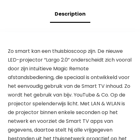
thuisbioscoopproje
USB/HDMI/AV, Een
ctor met tas,
cadeau voor
Description
compatibel met
kinderen
Zo smart kan een thuisbioscoop zijn. De nieuwe
LED-projector “Largo 2.0” onderscheidt zich vooral
door zijn intuïtieve Magic Remote
afstandsbediening, die speciaal is ontwikkeld voor
het eenvoudig gebruik van de Smart TV inhoud. Zo
wordt het gebruik van bijv. YouTube & Co. Op de
projector spelenderwijs licht. Met LAN & WLAN is
de projector binnen enkele seconden op het
netwerk en voorziet de Smart TV apps van
gegevens, daartoe stelt hij alle vrijgegeven
bestanden uit het thuisnetwerk proactief op het