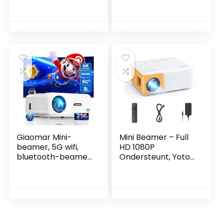
inch, 1920 x 1080
YOTON
resolutie,
Videoprojector
grootbeeldproject
Compatibel met
or voor
USB/HDMI/AV, Mini
thuisbioscoop,
Projector voor
bioscoop, 110-240
mobiel iOS en
V, EU-stekker
Android/PC/PS4/P
S5/Xbox
Giaomar Mini-
Mini Beamer – Full
beamer, 5G wifi,
HD 1080P
bluetooth-beamer,
Ondersteunt, Yoton
14000 lumen,
Y3 Mini Projector
Native 1080p, Full
voor mobiele
HD beamer, 4K
telefoon/PC/PS4/P
ondersteund,
S5/Xbox/Firestick,
Giaomar mini-
Projector
beamer,
compatibel met