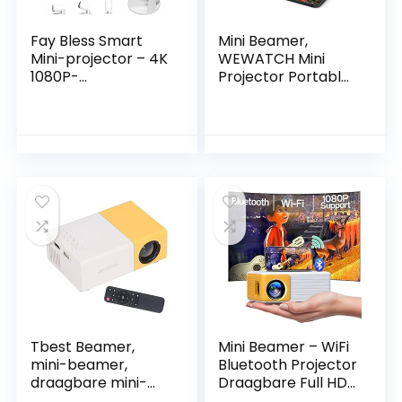
Fay Bless Smart
Mini Beamer,
Mini-projector – 4K
WEWATCH Mini
1080P-
Projector Portable,
ondersteuning,
Native 1080P Full
automatische
HD, 13500 Lumen
horizontale
Projector 4K
correctie, 180°
Ondersteuning,
draaibaar display,
Draagbare Beamer
perfect voor
WiFi Bluetooth,
filmavonden buiten,
Home Cinema
compatibel met
Compatibel met
telefoons (wit)
PS5/TV
Stick/Laptop/Table
t/PC/
Tbest Beamer,
Mini Beamer – WiFi
mini-beamer,
Bluetooth Projector
draagbare mini-
Draagbare Full HD
projector, 24 tot 60
1080Pondersteunt,