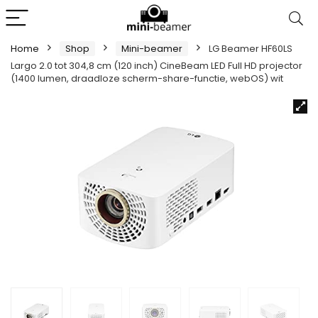
Home
Shop
Mini-beamer
LG Beamer HF60LS
Largo 2.0 tot 304,8 cm (120 inch) CineBeam LED Full HD projector
(1400 lumen, draadloze scherm-share-functie, webOS) wit