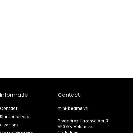
Informatie
Contact
Contact
mini-beamer.nl
Klantenservice
Postadres: Lakenvelder 3
Over ons
5507KV Veldhoven
Nederland