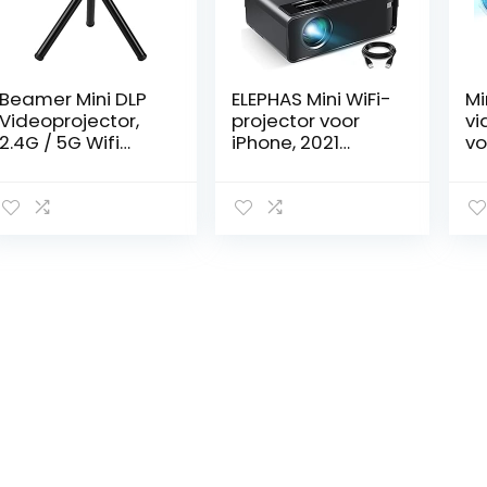
Beamer Mini DLP
ELEPHAS Mini WiFi-
Mi
Videoprojector,
projector voor
vi
2.4G / 5G Wifi
iPhone, 2021
vo
2500 Lumen
Verbeterde HD-
te
Draagbare
filmprojector met
10
Beamer Projector
synchroniseren
di
16G Intelligente
smartphonescher
uu
Home Theater
m, draagbare
co
Video Beamer
projector
HD
ondersteunt 4K
ondersteunt
on
1080P /
1080P,
be
HDMI/USB/TF-
compatibel met
de
kaart/Bluetooth
iOS/Android/tv-
sy
4.1 (EU 110-240V)
stick en
HDMI/USB/VGA