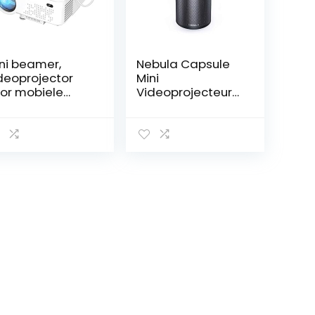
ni beamer,
Nebula Capsule
deoprojector
Mini
or mobiele
Videoprojecteur
lefoon met
Portable par
80p Full HD, 240″
Anker, Mini
splay, 90000
Projecteur Video
r LED,
Wi-FI Intelligent,
mpatibel met
100 lumen Ans,
IM,USB,TV,DVD
Enceinte 360°,
dersteuning
Lecture Vidéo de
eldscherm van
4 Heures,
 smartphone
Divertissement à
nchroniseren
Domicile