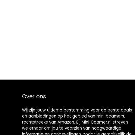
Over ons
Wij zijn jouw ultieme bestemming voor de beste deals
en aanbiedingen op het gebied van mini beamers,
rechtstreeks van Amazon. Bij Mini-Beamer.nl streven
we ernaar om jou te voorzien van hoogwaardige
informatie en aanbevelingen, zodat je gemakkelijk de