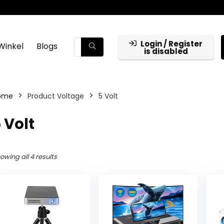
Login / Register
Winkel
Blogs
is disabled
ome
Product Voltage
‎5 Volt
5 Volt
owing all 4 results