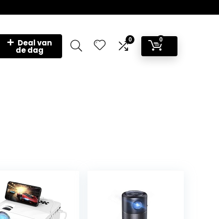
0
0
Deal van
de dag