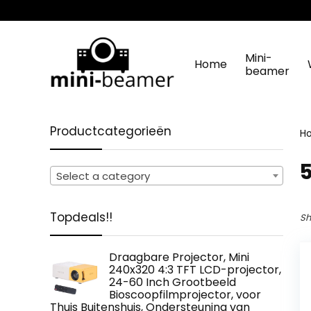
Mini-
Home
beamer
Productcategorieën
H
‎
Select a category
Topdeals!!
Sh
Draagbare Projector, Mini
240x320 4:3 TFT LCD-projector,
24-60 Inch Grootbeeld
Bioscoopfilmprojector, voor
Thuis Buitenshuis, Ondersteuning van