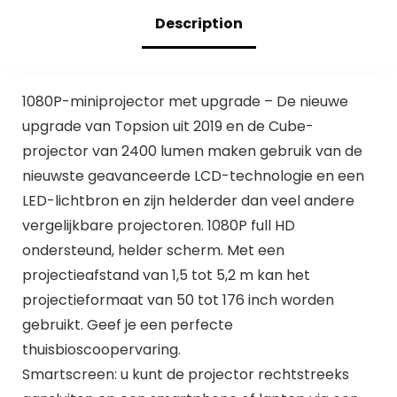
Compatibel met
Laptop, Tv-stick,
Description
PS5/TV
voor XBox ONE
Stick/Laptop/Table
t/PC/
1080P-miniprojector met upgrade – De nieuwe
upgrade van Topsion uit 2019 en de Cube-
projector van 2400 lumen maken gebruik van de
nieuwste geavanceerde LCD-technologie en een
LED-lichtbron en zijn helderder dan veel andere
vergelijkbare projectoren. 1080P full HD
ondersteund, helder scherm. Met een
projectieafstand van 1,5 tot 5,2 m kan het
projectieformaat van 50 tot 176 inch worden
gebruikt. Geef je een perfecte
thuisbioscoopervaring.
Smartscreen: u kunt de projector rechtstreeks