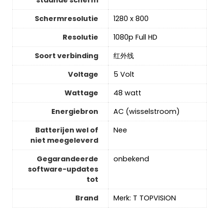
staande scherm
Schermresolutie
‎1280 x 800
Resolutie
‎1080p Full HD
Soort verbinding
‎红外线
Voltage
‎5 Volt
Wattage
‎48 watt
Energiebron
‎AC (wisselstroom)
Batterijen wel of
‎Nee
niet meegeleverd
Gegarandeerde
‎onbekend
software-updates
tot
Brand
Merk: T TOPVISION