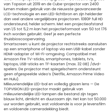
van Topsion uit 2019 en de Cube-projector van 2400
lumen maken gebruik van de nieuwste geavanceerde
LCD-technologie en een LED-lichtbron en zijn helderder
dan veel andere vergelijkbare projectoren. 1080P full HD
ondersteund, helder scherm. Met een projectieafstand
van 1,5 tot 5,2 m kan het projectieformaat van 50 tot 176
inch worden gebruikt. Geef je een perfecte
thuisbioscoopervaring.
Smartscreen: u kunt de projector rechtstreeks aansluiten
op een smartphone of laptop via een USB-kabel zonder
HDMI-adapter of Wi-Fi-omgeving. Compatibel met
Amazon Fire TV-sticks, smartphones, tablets, tv’s,
laptops, USB-sticks en TF-kaarten (max. 32 GB) /dvd-
spelers. De projector met spiegelscherm ondersteunt
geen afgespeelde video’s (Netflix, Amazon Prime Video
en Hulu).
Milieuvriendelijke LED-bal en volledig glazen lens — De
TOPVISION LED-projector maakt gebruik van
milieuvriendelijke LED-lampen die bestand zijn tegen
blauw licht, dimlicht en duurzaam zijn. Het kan tot 50.000
uur worden gebruikt, wat voldoende is voor je levensfilm
en voldoende cameradekking biedt.