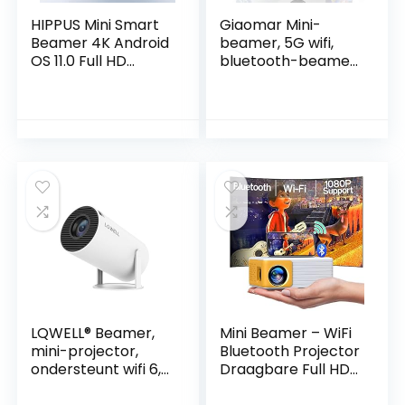
HIPPUS Mini Smart
Giaomar Mini-
Beamer 4K Android
beamer, 5G wifi,
OS 11.0 Full HD
bluetooth-beamer,
1080p 180° rotatie
14000 lumen,
draagbare
Native 1080p, Full
projector kleine
HD beamer, 4K
videoprojector
ondersteund,
mobiele telefoon
Giaomar mini-
met 2.4/5G WiFi
beamer,
Bluetooth 5.0
thuisbioscoopproje
automatische
ctor met tas,
keystone-
compatibel met
correctie
LQWELL® Beamer,
Mini Beamer – WiFi
mini-projector,
Bluetooth Projector
ondersteunt wifi 6,
Draagbare Full HD
BT5.0 met 11.0
1080Pondersteunt,