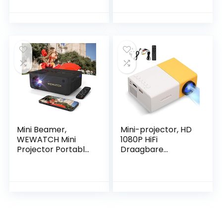
Android OS,
YOTON
automatische
Videoprojector
trapeziumcorrectie
Compatibel met
, 180 graden hoek,
USB/HDMI/AV, Mini
130 inch display
Projector voor
voor
mobiel iOS en
telefoon/pc/lap/P
Android/PC/PS4/P
S5/stick, 4K
S5/Xbox
Thuisprojector
HDMI
Mini Beamer,
Mini-projector, HD
WEWATCH Mini
1080P HiFi
Projector Portable,
Draagbare
Native 1080P Full
Filmprojector,
HD, 13500 Lumen
Smart Home-
Projector 4K
projector met
Ondersteuning,
HDMI, USB,
Draagbare Beamer
Opslagkaart, AV,
WiFi Bluetooth,
voor Smartphone,
Home Cinema
voor PS4, voor PS5,