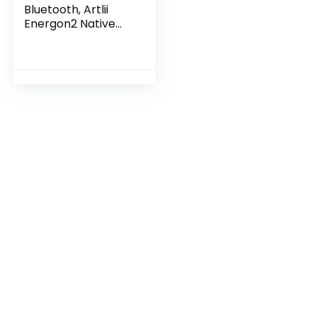
Bluetooth, Artlii
Energon2 Native
1080P Projector, 4K
Ondersteund, Max
250″ Scherm,
Home Cinema
Projector
Compatibel met
iOS, Android, TV
Stick, PS4, X-Box,
Laptop,
Smartphone