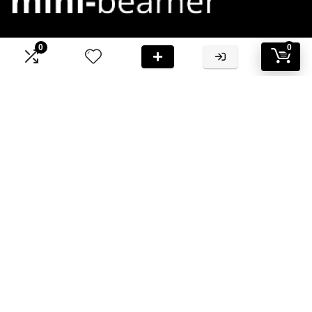
0
0
Bij Mini-Beamer.nl streven we ernaar om jou te voorzien van
hoogwaardige informatie en aanbevelingen
Informatie
Contact
Klantenservice
Over ons
Onze webshops
Vacature
Blogs
Privacybeleid