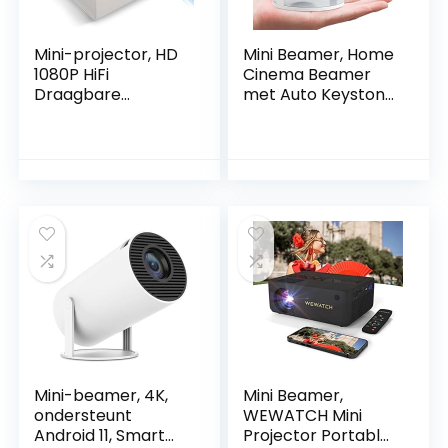
Mini-projector, HD
Mini Beamer, Home
1080P HiFi
Cinema Beamer
Draagbare
met Auto Keystone,
Filmprojector,
4K/200 ANSI Video
Smart Home-
Projector WiFi 6, BT
projector met
5.0, 130-inch
HDMI, USB,
scherm, 180 graden
Opslagkaart, AV,
rotatie,
voor Smartphone,
geïntegreerd
voor PS4, voor PS5,
Android-
Laptop, Tv-stick,
besturingssysteem
voor XBox ONE
11.0
Mini-beamer, 4K,
Mini Beamer,
ondersteunt
WEWATCH Mini
Android 11, Smart
Projector Portable,