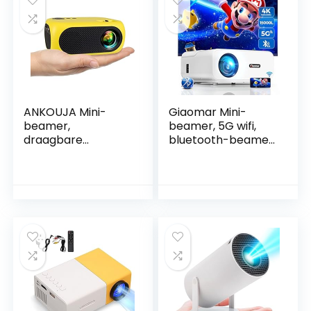
ANKOUJA Mini-
Giaomar Mini-
beamer,
beamer, 5G wifi,
draagbare
bluetooth-beamer,
thuisbioscoopproje
14000 lumen,
ctor voor mobiele
Native 1080p, Full
telefoon, HDMI AV,
HD beamer, 4K
compatibel met
ondersteund,
DVD, Firestick,
Giaomar mini-
laptop, pc, PS4,
beamer,
Xbox
thuisbioscoopproje
ctor met tas,
compatibel met