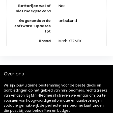
Batterijen wel of
‎Nee
niet meegeleverd
Gegarandeerde
‎onbekend
software-updates
tot
Brand
Merk: YEZMEK
Over ons
Wij zijn jouw ultieme bestemming voor de beste deals en
aanbiedingen op het gebied van mini beamers, rechtstreeks
van Amazon. Bij Mini-Beamer.nl streven we ernaar om jou te
voorzien van hoogwaardige informatie en aanbevelingen,
zodat je gemakkelijk de perfecte mini beamer kunt vinden
die past bij jouw behoeften en budget.