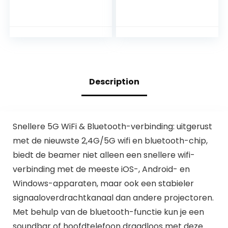
Projector 5G WiFi 6
Native 1080P Full
Bluetooth 5.0, mini-
HD, 13500 Lumen
projector Full HD
Projector 4K
1080P, ondersteunt
Ondersteuning,
200ANSI 8000L auto
Draagbare Beamer
horizontale
WiFi Bluetooth,
trapezoïde
Home Cinema
correctie, led-
Compatibel met
Description
beamer 180°
PS5/TV
Stick/Laptop/Table
t/PC/
Snellere 5G WiFi & Bluetooth-verbinding: uitgerust
met de nieuwste 2,4G/5G wifi en bluetooth-chip,
biedt de beamer niet alleen een snellere wifi-
verbinding met de meeste iOS-, Android- en
Windows-apparaten, maar ook een stabieler
signaaloverdrachtkanaal dan andere projectoren.
Met behulp van de bluetooth-functie kun je een
soundbar of hoofdtelefoon draadloos met deze