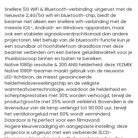
Snellere 5G WiFi & Bluetooth-verbinding: uitgerust met de
nieuwste 2,4G/5G wifi en bluetooth-chip, biedt de
beamer niet alleen een snellere wifi-verbinding met de
meeste iOS-, Android- en Windows-apparaten, maar
ook een stabieler signaaloverdrachtkanaal dan andere
projectoren. Met behulp van de bluetooth-functie kun je
een soundbar of hoofdtelefoon draadloos met deze
beamer verbinden om een betere geluidskwaliteit voor je
thuisbioscoop binnen en buiten te bereiken.
Native 1080p resolutie & 300 ANSI helderheid: deze YEZMEK
Native 1080P-beamer maakt gebruik van de nieuwste
LED-lichtbron, de meest geavanceerde
helderheidsverwerkingschip en de veiligste
warmteafvoertechnologie, waardoor de helderheid en
scherpteprestaties met 30% worden verhoogd, terwijl de
productgrootte met 25% wordt verkleind. Bovendien is de
levensduur van de lamp verlengd tot 90.000 uur, terwijl
het ventilatorgeluid met 60% wordt verminderd.
Daardoor is hij perfect voor een filmavond.
Hogere kleurverzadiging en aangepaste instelling: deze
projector is uitgerust met een verbeterde 3LCD-