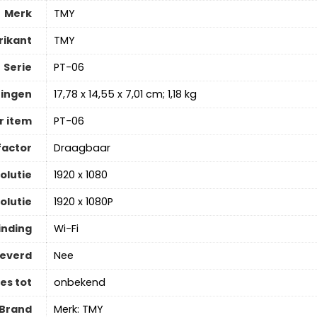
Merk
‎TMY
rikant
‎TMY
Serie
‎PT-06
ingen
‎17,78 x 14,55 x 7,01 cm; 1,18 kg
 item
‎PT-06
actor
‎Draagbaar
olutie
‎1920 x 1080
olutie
‎1920 x 1080P
inding
‎Wi-Fi
leverd
‎Nee
es tot
‎onbekend
Brand
Merk: TMY