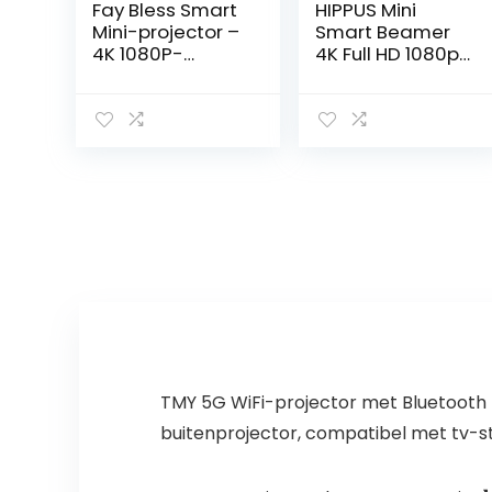
Fay Bless Smart
HIPPUS Mini
Mini-projector –
Smart Beamer
4K 1080P-
4K Full HD 1080p
ondersteuning,
180° draaibare
automatische
draagbare
horizontale
projector kleine
correctie, 180°
videoprojector
draaibaar
mobiele
display, perfect
telefoon
voor
Android OS 11.0
filmavonden
met 2.4/5G WiFi
buiten,
Bluetooth 5.0
compatibel met
automatische
telefoons (wit)
keystone-
correctie
TMY 5G WiFi-projector met Bluetooth 
buitenprojector, compatibel met tv-st