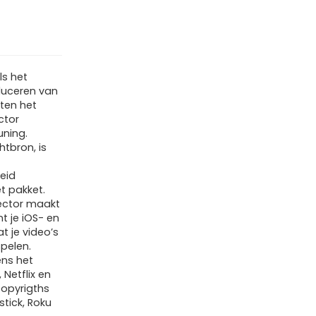
ls het
duceren van
ten het
ctor
uning.
htbron, is
eid
et pakket.
jector maakt
t je iOS- en
t je video’s
spelen.
ens het
Netflix en
 copyrigths
stick, Roku