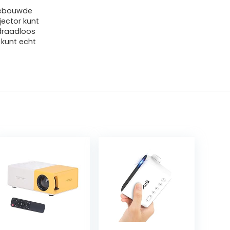
ngebouwde
jector kunt
draadloos
 kunt echt