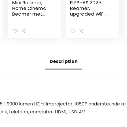
Mini Beamer,
ELEPHAS 2023
Home Cinema
Beamer,
Beamer met
upgraded WiFi
Auto Keystone,
mini-beamer,
4K/200 ANSI
13000 lux, 1080p
Video Projector
HD draagbare
WiFi 6, BT 5.0,
projector,
130-inch scherm,
compatibel met
180 graden
iPhone/Android/
rotatie,
tablet/HDMI/tv-
geïntegreerd
stick/USB (tas
Description
Android-
en statief
besturingssyste
inbegrepen)
em 11.0
5.1, 9000 lumen HD-filmprojector, 1080P ondersteunde mi
ick, telefoon, computer, HDMI, USB, AV