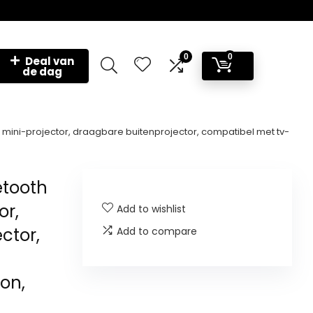
0
0
Deal van
de dag
e mini-projector, draagbare buitenprojector, compatibel met tv-
etooth
or,
Add to wishlist
ctor,
Add to compare
oon,