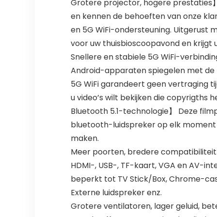
Grotere projector, hogere prestatie
en kennen de behoeften van onze klan
en 5G WiFi-ondersteuning. Uitgerust m
voor uw thuisbioscoopavond en krijgt 
Snellere en stabiele 5G WiFi-verbindi
Android-apparaten spiegelen met de 5G-
5G WiFi garandeert geen vertraging tij
u video’s wilt bekijken die copyrigths
Bluetooth 5.1-technologie】 Deze filmp
bluetooth-luidspreker op elk moment d
maken.
Meer poorten, bredere compatibilite
HDMI-, USB-, TF-kaart, VGA en AV-inte
beperkt tot TV Stick/Box, Chrome-cas
Externe luidspreker enz.
Grotere ventilatoren, lager geluid, b