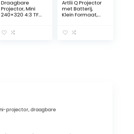
Draagbare
Artlii Q Projector
Projector, Mini
met Batterij,
240×320 4:3 TFT
Klein Formaat,
LCD-projector,
Lichtgewicht,
24-60 Inch
Draagbare
Grootbeeld
Projector, Mini
Bioscoopfilmproj
Beamer om te
ector, voor Thuis
Schilderen,
Buitenshuis,
Beste Cadeau
Ondersteuning
Voor Kinderen
van 30000 Uur
LED-
levensduur(EU)
ni-projector, draagbare