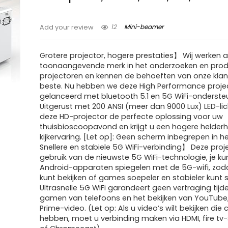
12
Mini-beamer
Add your review
Grotere projector, hogere prestaties】 Wij werken a
toonaangevende merk in het onderzoeken en pro
projectoren en kennen de behoeften van onze klan
beste. Nu hebben we deze High Performance proje
gelanceerd met bluetooth 5.1 en 5G WiFi-onderste
Uitgerust met 200 ANSI (meer dan 9000 Lux) LED-lic
deze HD-projector de perfecte oplossing voor uw
thuisbioscoopavond en krijgt u een hogere helderh
kijkervaring. [Let op]: Geen scherm inbegrepen in h
Snellere en stabiele 5G WiFi-verbinding】 Deze pro
gebruik van de nieuwste 5G WiFi-technologie, je kun
Android-apparaten spiegelen met de 5G-wifi, zoda
kunt bekijken of games soepeler en stabieler kunt 
Ultrasnelle 5G WiFi garandeert geen vertraging tijd
gamen van telefoons en het bekijken van YouTube, 
Prime-video. (Let op: Als u video’s wilt bekijken die
hebben, moet u verbinding maken via HDMI, fire tv-