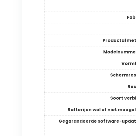
Fab
Productafmet
Modelnummer
Vormf
Schermres
Res
Soort verb
Batterijen wel of niet meege
Gegarandeerde software-updat