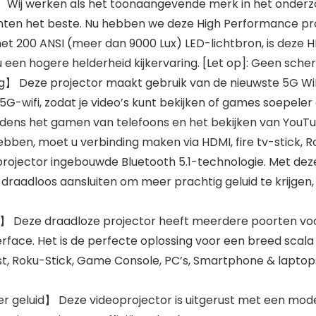
s】 Wij werken als het toonaangevende merk in het onder
ten het beste. Nu hebben we deze High Performance pro
et 200 ANSI (meer dan 9000 Lux) LED-lichtbron, is deze 
u een hogere helderheid kijkervaring. [Let op]: Geen sche
ng】 Deze projector maakt gebruik van de nieuwste 5G WiFi
wifi, zodat je video’s kunt bekijken of games soepeler e
dens het gamen van telefoons en het bekijken van YouTube
 hebben, moet u verbinding maken via HDMI, fire tv-stick,
rojector ingebouwde Bluetooth 5.1-technologie. Met deze
raadloos aansluiten om meer prachtig geluid te krijgen,
it】 Deze draadloze projector heeft meerdere poorten v
rface. Het is de perfecte oplossing voor een breed scal
t, Roku-Stick, Game Console, PC’s, Smartphone & laptops
eter geluid】 Deze videoprojector is uitgerust met een mo