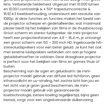
lens. Verbeterde helderheid. Uitgerust met 10.000 lumen
en 10.00:1 contrastrijk & ± 50° trapeziumcorrectie &
16:9/4:3 beeldverhouding, ondersteunt een resolutie van
1080p. Al deze functies en functies maken het beeld van
de projector scherper en gedetailleerder, wat maximaal
plezier biedt bij het bekijken van films in de thuisbioscoop.
Groot scherm en stereo-luidspreker: de mini-projector
heeft een projectieafstand van 4,9 – 16,4 m, je ontvangt
een groot scherm van 50 – 200 inch HD. Ingebouwde hifi-
stereoluidsprekers voor een beter geluid. Je kunt het ook
met externe luidsprekers verbinden om aan je hogere
geluidsbehoeften te voldoen. Deze draagbare projector
is perfect voor het bekijken van films en games thuis of
buiten.
Bescherming van de ogen en geluidsarm: de mini-
projector maakt gebruik van diffuse led-lichtbron, geen
infraroodlicht en uv-straling, het zachte licht kan jou en
het zicht van je gezin goed beschermen, de mini-
projector maakt gebruik van geavanceerde
koeltechnologie, betere koeling tegelijkertijd, bijna geen
lawaai, zorgt voor een ongeëvenaarde duikervaring