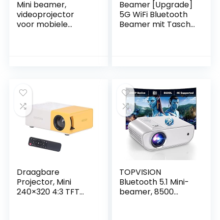
Mini beamer,
Beamer [Upgrade]
videoprojector
5G WiFi Bluetooth
voor mobiele
Beamer mit Tasche
telefoon met 1080p
13000 Lux 300 ANSI
Full HD, 240″
Native 1080P 4K
display, 90000 uur
Unterstützt,
LED, compatibel
iZEEKER Mini
met
Videobeamer 300”
HDIM,USB,TV,DVD
Display Heimkino
ondersteuning
Kompatibel mit
beeldscherm van
iOS/Android/HDMI/
de smartphone
USB/TV Stick/PS5
synchroniseren
Draagbare
TOPVISION
Projector, Mini
Bluetooth 5.1 Mini-
240×320 4:3 TFT
beamer, 8500
LCD-projector, 24-
lumen, multimedia
60 Inch Grootbeeld
thuisbioscoopbea