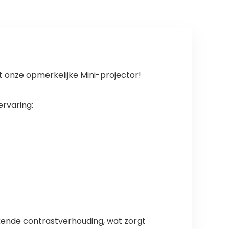
voor mobiel iOS
Video/YouTube,
en
Y9-
Android/PC/PS4
thuisbioscooppr
/PS5/Xbox
ojector
compatibel met
Fire Stick,
smartphone, PS5
onze opmerkelijke Mini-projector!
ervaring:
kende contrastverhouding, wat zorgt