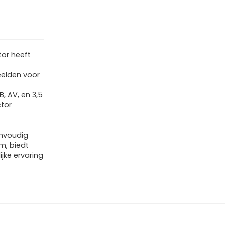
tor heeft
eelden voor
, AV, en 3,5
ctor
envoudig
m, biedt
ijke ervaring