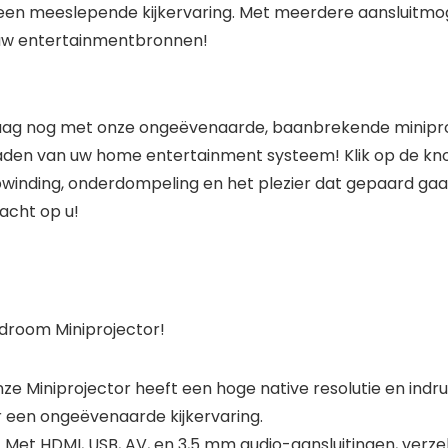
 een meeslepende kijkervaring. Met meerdere aansluitmo
 uw entertainmentbronnen!
aag nog met onze ongeëvenaarde, baanbrekende minipro
den van uw home entertainment systeem! Klik op de kno
pwinding, onderdompeling en het plezier dat gepaard ga
acht op u!
droom Miniprojector!
nze Miniprojector heeft een hoge native resolutie en in
r een ongeëvenaarde kijkervaring.
Met HDMI, USB, AV, en 3,5 mm audio-aansluitingen, verze