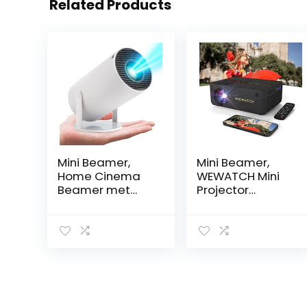
Related Products
Mini Beamer,
Mini Beamer,
Home Cinema
WEWATCH Mini
Beamer met
Projector
Auto Keystone,
Portable, Native
4K/200 ANSI
1080P Full HD,
Video Projector
13500 Lumen
WiFi 6, BT 5.0,
Projector 4K
130-inch scherm,
Ondersteuning,
180 graden
Draagbare
rotatie,
Beamer WiFi
geïntegreerd
Bluetooth, Home