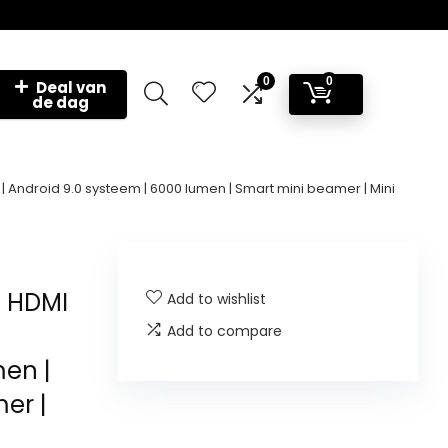
0
0
Deal van
de dag
 Android 9.0 systeem | 6000 lumen | Smart mini beamer | Mini
, HDMI
Add to wishlist
Add to compare
men |
er |