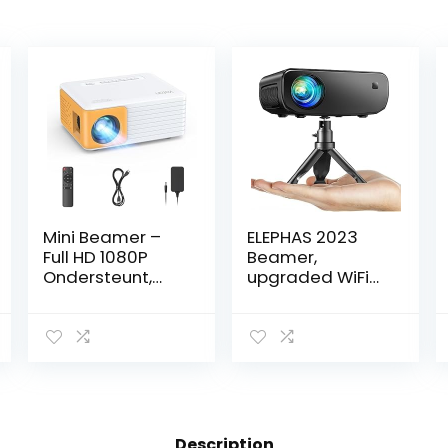
Mini Beamer –
ELEPHAS 2023
Full HD 1080P
Beamer,
Ondersteunt,
upgraded WiFi
Yoton Y3 Mini
mini-beamer,
Projector voor
13000 lux, 1080p
mobiele
HD draagbare
telefoon/PC/PS
projector,
4/PS5/Xbox/Fire
compatibel met
stick, Projector
iPhone/Android/
compatibel met
tablet/HDMI/tv-
USB/HDMI/AV,
stick/USB (tas
Description