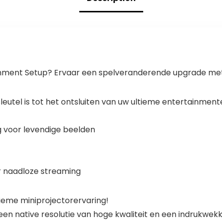
Een cadeau voor
en statief
kinderen
inbegrepen)
nment Setup? Ervaar een spelveranderende upgrade met 
leutel is tot het ontsluiten van uw ultieme entertainment
 voor levendige beelden
r naadloze streaming
ieme miniprojectorervaring!
en native resolutie van hoge kwaliteit en een indrukwek