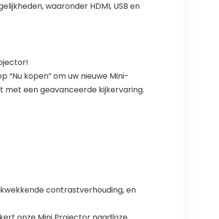
gelijkheden, waaronder HDMI, USB en
jector!
p “Nu kopen” om uw nieuwe Mini-
at met een geavanceerde kijkervaring.
drukwekkende contrastverhouding, en
kert onze Mini Projector naadloze