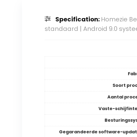
Specification:
Homezie Bea
standaard | Android 9.0 syste
Fab
Soort pro
Aantal proc
Vaste-schijfint
Besturingss
Gegarandeerde software-updat