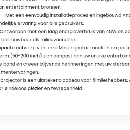
aan entertainment bronnen.
 Met een eenvoudig installatieproces en ingebouwd Andr
delijke ervaring voor alle gebruikers.
Ontworpen met een laag energieverbruik van 48W en ee
l betrouwbaar als milieuvriendelijk.
acte ontwerp van onze Miniprojector maakt hem perfect 
herm (50-200 inch) zich aanpast aan uw unieke entertai
e band en creëer blijvende herinneringen met uw dierb
inmentervaringen.
ojector is een uitstekend cadeau voor filmliefhebbers,
r eindeloos plezier en tevredenheid.