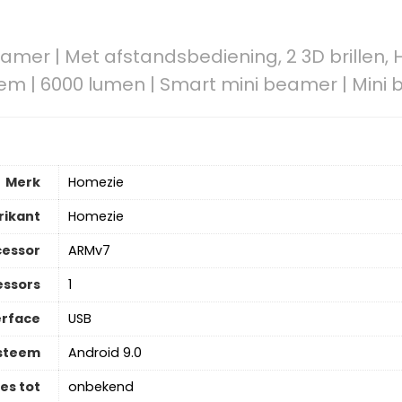
mer | Met afstandsbediening, 2 3D brillen, 
em | 6000 lumen | Smart mini beamer | Mini 
Merk
‎Homezie
rikant
‎Homezie
cessor
‎ARMv7
essors
‎1
erface
‎USB
ysteem
‎Android 9.0
es tot
‎onbekend