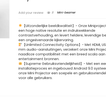
8
Mini-beamer
Add your review
【Uitzonderlijke beeldkwaliteit】- Onze Miniprojec
een hoge native resolutie en indrukwekkende
contrastverhouding, en levert heldere, levendige b
een ongeëvenaarde kijkervaring.
【Unlimited Connectivity Options】- Met HDMI, USB
mm audio-aansluitingen, verzekert onze Mini Proje
naadloze compatibiliteit met een breed scala aan
entertainment bronnen.
【Supreme Gebruiksvriendelijkheid】- Met een e
installatieproces en ingebouwd Android 9.0 systee
onze Mini Projector een soepele en gebruiksvriendel
voor alle gebruikers.