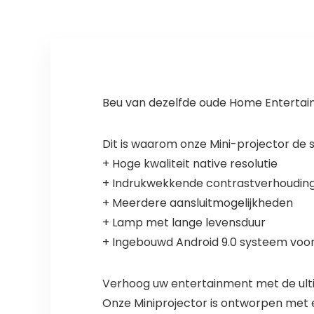
Android-
Cinema
besturingssyste
Compatibel met
em 11.0
PS5/TV
Stick/Laptop/Ta
blet/PC/
Beu van dezelfde oude Home Entertai
Dit is waarom onze Mini-projector de s
+ Hoge kwaliteit native resolutie
+ Indrukwekkende contrastverhouding
+ Meerdere aansluitmogelijkheden
+ Lamp met lange levensduur
+ Ingebouwd Android 9.0 systeem voo
Verhoog uw entertainment met de ult
Onze Miniprojector is ontworpen met e