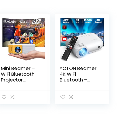
Mini Beamer –
YOTON Beamer
WiFi Bluetooth
4K WiFi
Projector
Bluetooth –
Draagbare Full
ingebouwde
HD
1080P Full HD-
1080Pondersteu
compatibele
nt, YOTON
4K-projector,
Videoprojector
450 ANSI-lumen,
Compatibel met
geïntegreerd
USB/HDMI/AV,
met
Mini Projector
Netflix/Prime